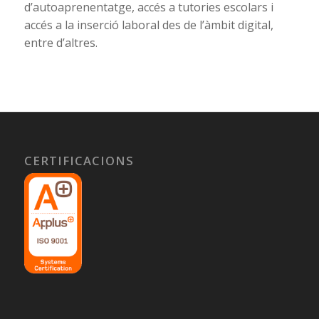
d’autoaprenentatge, accés a tutories escolars i
accés a la inserció laboral des de l’àmbit digital,
entre d’altres.
CERTIFICACIONS