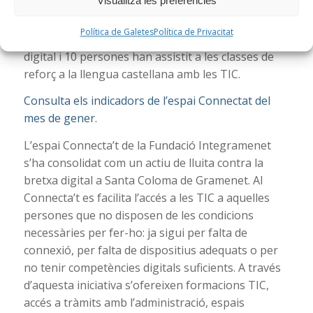
Visualitza les preferències
currículum, la carta de presentació o un anunci
com a demandants de feina; 8 persones han
Política de Galetes
Política de Privacitat
assistit al curs de 6 dies ‘AlfabeTIC’ d’alfabetització
digital i 10 persones han assistit a les classes de
reforç a la llengua castellana amb les TIC.
Consulta els indicadors de l’espai Connectat del
mes de gener.
L’espai Connecta’t de la Fundació Integramenet
s’ha consolidat com un actiu de lluita contra la
bretxa digital a Santa Coloma de Gramenet. Al
Connecta’t es facilita l’accés a les TIC a aquelles
persones que no disposen de les condicions
necessàries per fer-ho: ja sigui per falta de
connexió, per falta de dispositius adequats o per
no tenir competències digitals suficients. A través
d’aquesta iniciativa s’ofereixen formacions TIC,
accés a tràmits amb l’administració, espais