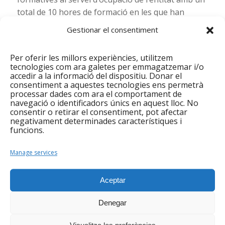
total de 10 hores de formació en les que han
participat 39 persones. La dada més important és
Gestionar el consentiment
que s’han produït 24 insercions laborals durant
aquest mes.
Per oferir les millors experiències, utilitzem
tecnologies com ara galetes per emmagatzemar i/o
Consulta els indicadors del servei d’ocupació del
accedir a la informació del dispositiu. Donar el
mes de gener.
consentiment a aquestes tecnologies ens permetrà
processar dades com ara el comportament de
Espai Connecta’t
navegació o identificadors únics en aquest lloc. No
consentir o retirar el consentiment, pot afectar
El mes de gener, un total de 52 persones han estat
negativament determinades característiques i
funcions.
ateses en aquest espai de dinamització TIC i de
lluita contra la bretxa digital. La majoria
Manage services
d’atencions han estat relacionades amb la millora
competencial i la recerca de feina. Mitjançant
Aceptar
l’espai Connecta’t també s’han produït dues
insercions laborals.
Denegar
10 persones han rebut suport per a crear el seu