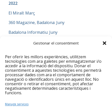
2022
El Mirall: Març
360 Magazine, Badalona: Juny
Badalona Informatiu: Juny
Informatius TV3: Setembre
Gestionar el consentiment
El Mirall: Novembre
Per oferir les millors experiències, utilitzem
XarxaNord: Novembre
tecnologies com ara galetes per emmagatzemar i/o
accedir a la informació del dispositiu. Donar el
consentiment a aquestes tecnologies ens permetrà
EIC.cat: Novembre
processar dades com ara el comportament de
navegació o identificadors únics en aquest lloc. No
Ajuntament de Santa Coloma: Novembre
consentir o retirar el consentiment, pot afectar
negativament determinades característiques i
Gramenet TV: Desembre:
Vídeo 1
,
Vídeo 2
,
Vídeo 3
,
funcions.
Vídeo 4
,
Vídeo 5
Manage services
2021