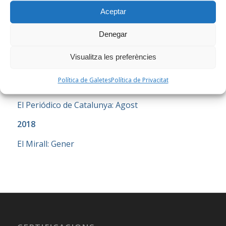
CPNL: Març
Aceptar
Xarxa.net: Agost
Denegar
Xarxa.net: Octubre
Visualitza les preferències
Incorpora: Setembre
Política de Galetes
Política de Privacitat
2020
El Periódico de Catalunya: Agost
2018
El Mirall: Gener