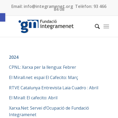
Email:
info@integramenet.org
Telèfon:
93 466
84 08
Obre la barra d'eines
2024
CPNL: Xarxa per la llengua: Febrer
El Mirall.net: espai El Cafecito: Març
RTVE Catalunya Entrevista Laia Cuadro : Abril
El Mirall: El cafecito: Abril
Xarxa.Net: Servei d’Ocupació de Fundació
Integramenet