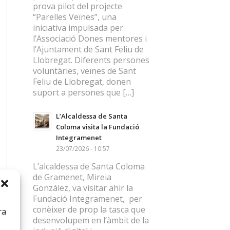
prova pilot del projecte
“Parelles Veïnes”, una
iniciativa impulsada per
l’Associació Dones mentores i
l’Ajuntament de Sant Feliu de
Llobregat. Diferents persones
voluntàries, veïnes de Sant
Feliu de Llobregat, donen
suport a persones que […]
L’Alcaldessa de Santa
Coloma visita la Fundació
Integramenet
23/07/2026 - 10:57
L’alcaldessa de Santa Coloma
de Gramenet, Mireia
González, va visitar ahir la
Fundació Integramenet, per
conèixer de prop la tasca que
ra
desenvolupem en l’àmbit de la