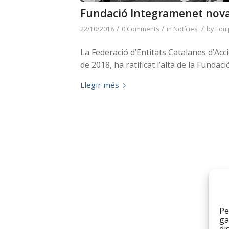
Fundació Integramenet nova
/
/
/
22/10/2018
0 Comments
in
Notícies
by
Equi
La Federació d’Entitats Catalanes d’Acc
de 2018, ha ratificat l’alta de la Fund
Llegir més
Pe
ga