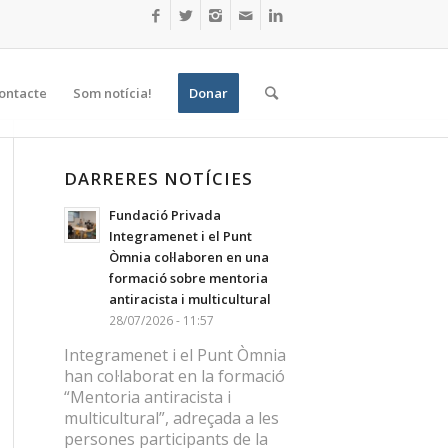
ontacte
Som notícia!
Donar
DARRERES NOTÍCIES
Fundació Privada
Integramenet i el Punt
Òmnia col·laboren en una
formació sobre mentoria
antiracista i multicultural
28/07/2026 - 11:57
Integramenet i el Punt Òmnia
han col·laborat en la formació
“Mentoria antiracista i
multicultural”, adreçada a les
persones participants de la