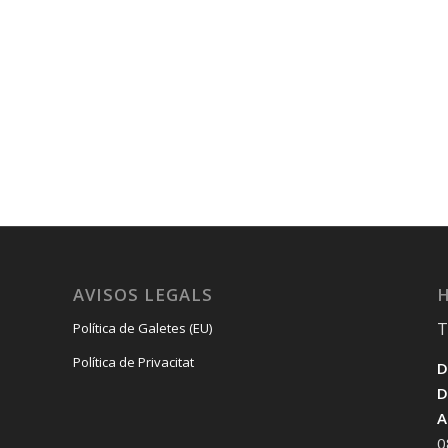
AVISOS LEGALS
H
T
Política de Galetes (EU)
Política de Privacitat
D
D
A
0