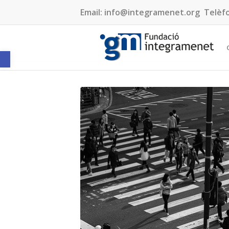
Email:
info@integramenet.org
Telèf
Obre la barra d'eines