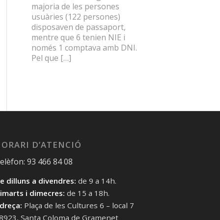
majoria de les persones
usuàries (122 persones)
disposaven de passaport,
mentre que 6 tenien NIE i
només 1 comptava amb DNI.
Pel que […]
ORARI D’ATENCIÓ
elèfon: 93 466 84 08
e dilluns a divendres:
de 9 a 14h.
imarts i dimecres:
de 15 a 18h.
dreça:
Plaça de les Cultures 6 – local 7
8923, Santa Coloma de Gramenet