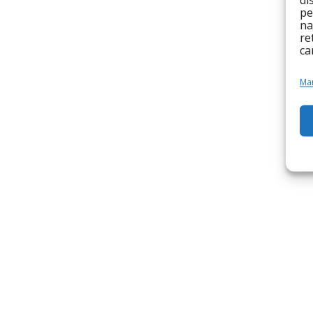
di
pe
na
re
ca
Man