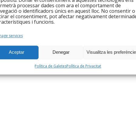
spositiu. Donar el consentiment a aquestes tecnologies ens
rmetrà processar dades com ara el comportament de
vegació o identificadors únics en aquest lloc. No consentir o
tirar el consentiment, pot afectar negativament determinad
racterístiques i funcions.
age services
Aceptar
Denegar
Visualitza les preferènci
Política de Galetes
Política de Privacitat