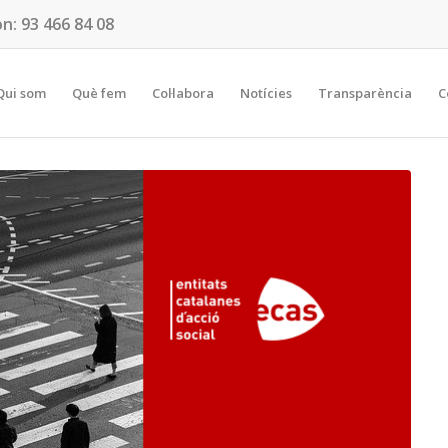
on:
93 466 84 08
Qui som
Què fem
Col·labora
Notícies
Transparència
C