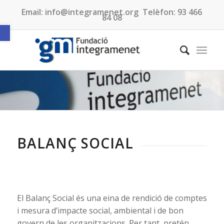
Email:
info@integramenet.org
Telèfon:
93 466
84 08
Obre la barra d'eines
BALANÇ SOCIAL
El Balanç Social és una eina de rendició de comptes
i mesura d’impacte social, ambiental i de bon
govern de les organitzacions. Per tant, pretén