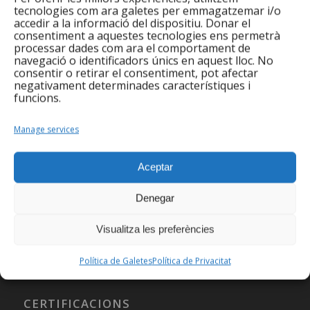
tecnologies com ara galetes per emmagatzemar i/o
Informe de Balanç Social 2022
accedir a la informació del dispositiu. Donar el
consentiment a aquestes tecnologies ens permetrà
processar dades com ara el comportament de
navegació o identificadors únics en aquest lloc. No
Informe de Balanç Social 2023
consentir o retirar el consentiment, pot afectar
negativament determinades característiques i
funcions.
Manage services
Informe de Balanç Social 2024
Aceptar
Informe de Balanç Social 2025
Denegar
Visualitza les preferències
Política de Galetes
Política de Privacitat
CERTIFICACIONS