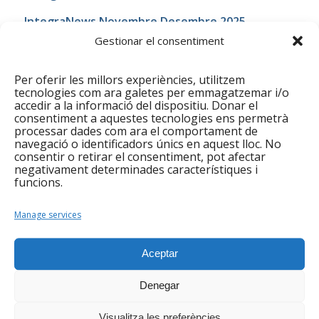
IntegraNews Novembre Desembre 2025
Gestionar el consentiment
2024
IntegraNews 36: Gener de 2024
IntegraNews 37:
Per oferir les millors experiències, utilitzem
tecnologies com ara galetes per emmagatzemar i/o
Març 202
4
IntegraNews 38: Abril 2024
accedir a la informació del dispositiu. Donar el
IntegraNews 39: Maig 2024
;
Juny 2024
Juliol 2024
consentiment a aquestes tecnologies ens permetrà
42. IntegraNews Setembre 2024
IntegraNews
processar dades com ara el comportament de
navegació o identificadors únics en aquest lloc. No
Octubre 2024
consentir o retirar el consentiment, pot afectar
negativament determinades característiques i
HEMEROTECA
funcions.
2023
Manage services
IntegraNews 27: març 2023
IntegraNews 28: abril
2023
IntegraNews 29: juny 2023
;
juliol 2023
;
Aceptar
IntegraNews setembre 2023
IntegraNews octubre
2023
;
IntegraNews novembre 2023
:
IntegraNews
Denegar
desembre 2023
Visualitza les preferències