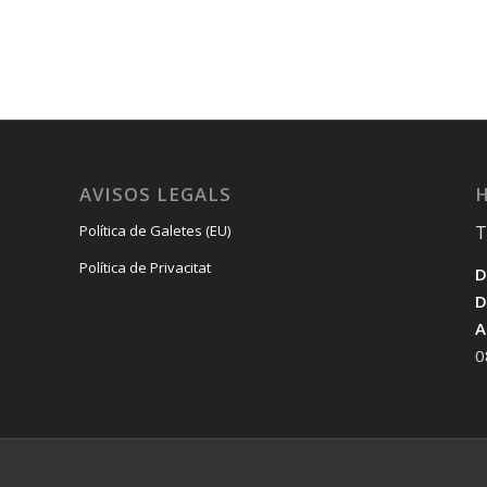
AVISOS LEGALS
H
T
Política de Galetes (EU)
Política de Privacitat
D
D
A
0