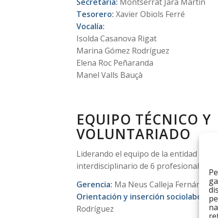
Secretaria:
Montserrat Jara Martín
Tesorero:
Xavier Obiols Ferré
Vocalía:
Isolda Casanova Rigat
Marina Gómez Rodríguez
Elena Roc Peñaranda
Manel Valls Bauçà
EQUIPO TÉCNICO Y
VOLUNTARIADO
Liderando el equipo de la entidad hay 
interdisciplinario de 6 profesionales de
Pe
ga
Gerencia:
Ma Neus Calleja Fernández
di
Orientación y inserción sociolaboral:
F
pe
na
Rodríguez
re