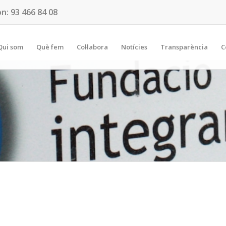
on:
93 466 84 08
Qui som
Què fem
Col·labora
Notícies
Transparència
C