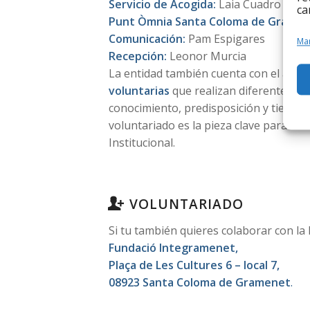
Servicio de Acogida:
Laia Cuadro
ca
Punt Òmnia Santa Coloma de Gramen
Comunicación:
Pam Espigares
Man
Recepción:
Leonor Murcia
La entidad también cuenta con el apo
voluntarias
que realizan diferentes ac
conocimiento, predisposición y tiempo.
voluntariado es la pieza clave para cum
Institucional.
VOLUNTARIADO
Si tu también quieres colaborar con l
Fundació Integramenet,
Plaça de Les Cultures 6 – local 7,
08923 Santa Coloma de Gramenet
.