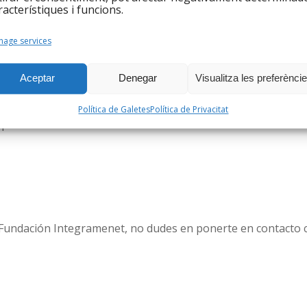
racterístiques i funcions.
et:
Mireia Monterde
age services
yo de un grupo de
Aceptar
Denegar
Visualitza les preferènci
tividades compartiendo su
 Para la Fundación, el
Política de Galetes
Política de Privacitat
plir con la misión
a Fundación Integramenet, no dudes en ponerte en contacto 