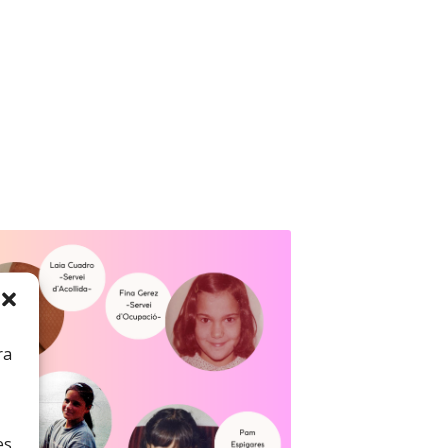
ra
es