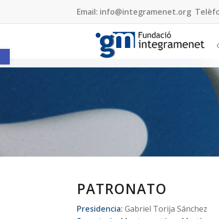
Email:
info@integramenet.org
Telèf
Obre la barra d'eines
PATRONATO
Presidencia:
Gabriel Torija Sánchez