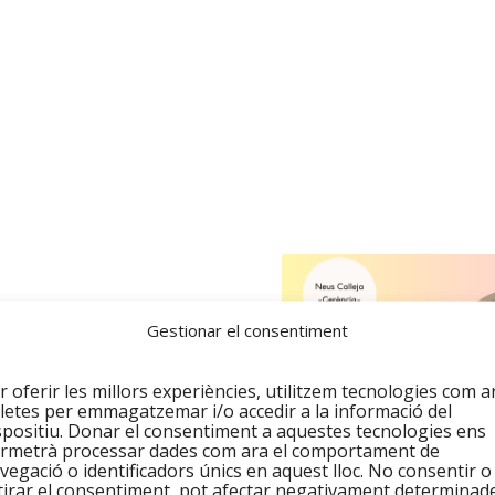
Gestionar el consentiment
un equipo
l ámbito social y laboral:
r oferir les millors experiències, utilitzem tecnologies com a
letes per emmagatzemar i/o accedir a la informació del
spositiu. Donar el consentiment a aquestes tecnologies ens
ina Gerez y Rafi
rmetrà processar dades com ara el comportament de
vegació o identificadors únics en aquest lloc. No consentir o
tirar el consentiment, pot afectar negativament determinad