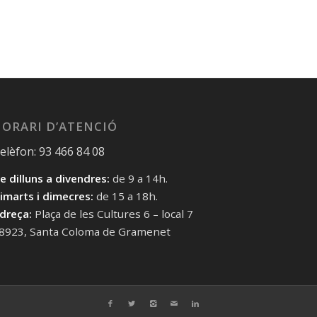
ORARI D’ATENCIÓ
elèfon: 93 466 84 08
e dilluns a divendres:
de 9 a 14h.
imarts i dimecres:
de 15 a 18h.
dreça:
Plaça de les Cultures 6 – local 7
8923, Santa Coloma de Gramenet