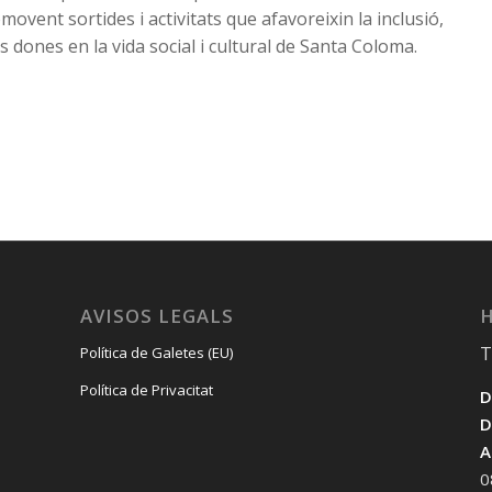
vent sortides i activitats que afavoreixin la inclusió,
es dones en la vida social i cultural de Santa Coloma.
AVISOS LEGALS
H
T
Política de Galetes (EU)
Política de Privacitat
D
D
A
0