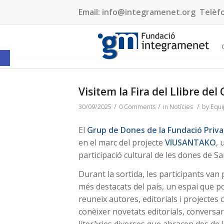
Email:
info@integramenet.org
Telèf
Obre la barra d'eines
Visitem la Fira del Llibre del 
/
/
/
30/09/2025
0 Comments
in
Notícies
by
Equi
El
Grup de Dones de la Fundació Priv
en el marc del projecte
VIUSANTAKO
, 
participació cultural de les dones de 
Durant la sortida, les participants van
més destacats del país, un espai que po
reuneix autores, editorials i projectes 
conèixer novetats editorials, conversa