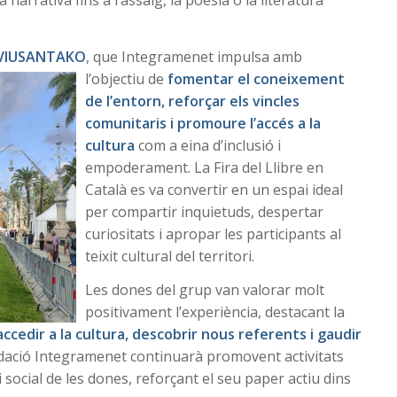
 narrativa fins a l’assaig, la poesia o la literatura
VIUSANTAKO
, qu
e Integramenet impulsa amb
l’objectiu de
fomentar el coneixement
de l’entorn, reforçar els vincles
comunitaris i promoure l’accés a la
cultura
com a eina d’inclusió i
empoderament. La Fira del Llibre en
Català es va convertir en un espai ideal
per compartir inquietuds, despertar
curiositats i apropar les participants al
teixit cultural del territori.
Les dones del grup van valorar molt
positivament l’experiència, destacant la
accedir a la cultura, descobrir nous referents i gaudir
ndació Integramenet continuarà promovent activitats
i social de les dones, reforçant el seu paper actiu dins