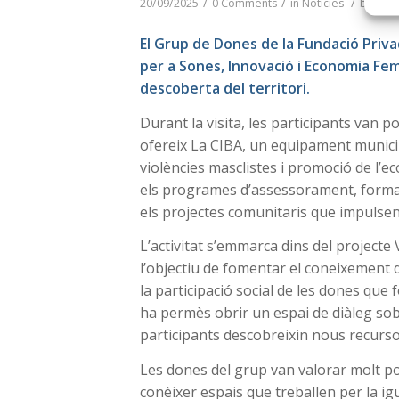
/
/
/
20/09/2025
0 Comments
in
Notícies
by
Equi
El Grup de Dones de la Fundació Priva
per a Sones, Innovació i Economia Fe
descoberta del territori.
Durant la visita, les participants van 
ofereix La CIBA, un equipament munic
violències masclistes i promoció de l’e
els programes d’assessorament, formac
els projectes comunitaris que impulsen 
L’activitat s’emmarca dins del proje
l’objectiu de fomentar el coneixement d
la participació social de les dones que
ha permès obrir un espai de diàleg sobre
participants descobreixin nous recurso
Les dones del grup van valorar molt po
conèixer espais que treballen per la igu