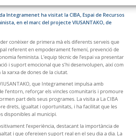
p Integramenet
da Integramenet ha visitat la CIBA, Espai de Recursos
minista, en el marc del projecte VIUSANTAKO, de
poder conèixer de primera mà els diferents serveis que
ipal referent en empoderament femení, prevenció de
conomia feminista. L’equip tècnic de l’espai va presentar
ió i suport emocional que s’hi desenvolupen, així com
la xarxa de dones de la ciutat.
cte VIUSANTAKO, que Integramenet impulsa amb
e l’entorn, reforçar els vincles comunitaris i promoure
 formen part dels seus programes. La visita a La CIBA
 drets, igualtat i oportunitats, i ha facilitat que les
s disponibles al municipi.
sitivament l’experiència, destacant la importància de
altat i que ofereixen suport real en el seu dia a dia. La