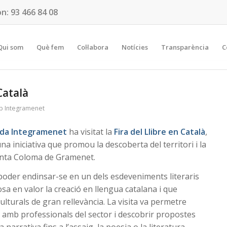
on:
93 466 84 08
Qui som
Què fem
Col·labora
Notícies
Transparència
C
Català
p Integramenet
ada Integramenet
ha visitat la
Fira del Llibre en Català
,
una iniciativa que promou la descoberta del territori i la
Santa Coloma de Gramenet.
 poder endinsar-se en un dels esdeveniments literaris
sa en valor la creació en llengua catalana i que
culturals de gran rellevància. La visita va permetre
r amb professionals del sector i descobrir propostes