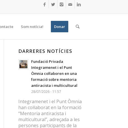
ontacte
Som notícia!
Donar
DARRERES NOTÍCIES
Fundació Privada
Integramenet i el Punt
Òmnia col·laboren en una
formació sobre mentoria
antiracista i multicultural
28/07/2026 - 11:57
Integramenet i el Punt Òmnia
han col·laborat en la formació
“Mentoria antiracista i
multicultural”, adreçada a les
persones participants de la