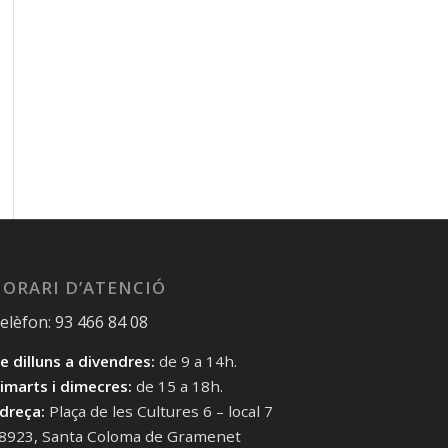
ORARI D’ATENCIÓ
elèfon: 93 466 84 08
e dilluns a divendres:
de 9 a 14h.
imarts i dimecres:
de 15 a 18h.
dreça:
Plaça de les Cultures 6 – local 7
8923, Santa Coloma de Gramenet