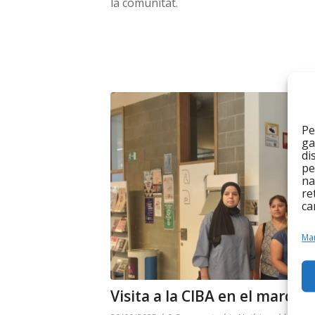
la comunitat.
Pe
ga
di
pe
na
re
ca
Man
Visita a la CIBA en el marc 