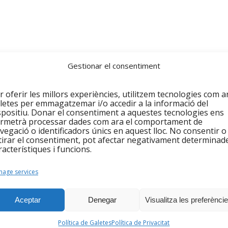
Gestionar el consentiment
r oferir les millors experiències, utilitzem tecnologies com a
letes per emmagatzemar i/o accedir a la informació del
spositiu. Donar el consentiment a aquestes tecnologies ens
rmetrà processar dades com ara el comportament de
vegació o identificadors únics en aquest lloc. No consentir o
tirar el consentiment, pot afectar negativament determinad
racterístiques i funcions.
age services
Aceptar
Denegar
Visualitza les preferènci
del projecte VIU SANTAKO
Política de Galetes
Política de Privacitat