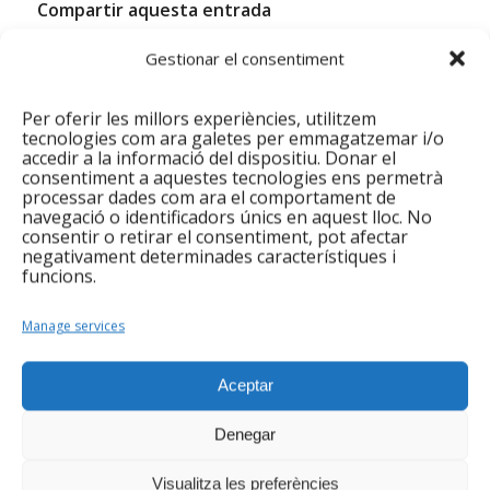
Compartir aquesta entrada
Gestionar el consentiment
Per oferir les millors experiències, utilitzem
You might also like
tecnologies com ara galetes per emmagatzemar i/o
accedir a la informació del dispositiu. Donar el
consentiment a aquestes tecnologies ens permetrà
La Plaça de les Cultures s’omple de
processar dades com ara el comportament de
Zumba… organitzat per
navegació o identificadors únics en aquest lloc. No
Integramenet!
consentir o retirar el consentiment, pot afectar
negativament determinades característiques i
funcions.
El Grup de Dones surt a fer un
recorregut per Barcelona
Manage services
Integramenet inicia el projecte Viu
Santako gràcies al suport de
Aceptar
l’Ajuntament de Santa Coloma de
Gramenet
Denegar
Gener a Integramenet: Inserció,
Visualitza les preferències