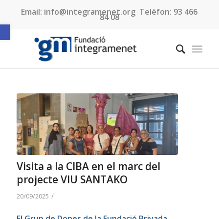
Email:
info@integramenet.org
Telèfon:
93 466
84 08
Obre la barra d'eines
Visita a la CIBA en el marc del
projecte VIU SANTAKO
/
20/09/2025
El Grup de Dones de la Fundació Privada