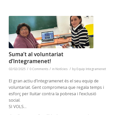
Suma’t al voluntariat
d’Integramenet!
/
/
/
02/02/2025
0 Comments
in
Notícies
by
Equip Integramenet
El gran actiu d’Integramenet és el seu equip de
voluntariat. Gent compromesa que regala temps i
esforç per lluitar contra la pobresa i l’exclusió
social.
SI VOLS…