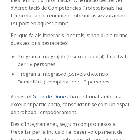
d’Acreditació de Competències Professionals ha
funcionat a ple rendiment, oferint assessorament
i suport en aquest àmbit.
Pel que fa als itineraris laborals, s’han dut a terme
dues accions destacades:
Programa IntegraJob (inserció laboral): finalitzat
per 18 persones.
Programa IntegraSad (Serveis d’Atenció
Domiciliària): completat per 19 persones.
A més, el
Grup de Dones
ha continuat amb una
excel·lent participació, consolidant-se com un espai
de trobada i empoderament.
Des d’Integramenet, seguim compromesos a
treballar per la inclusió i el desenvolupament de
les persones ateses, amb la mirada posada en el