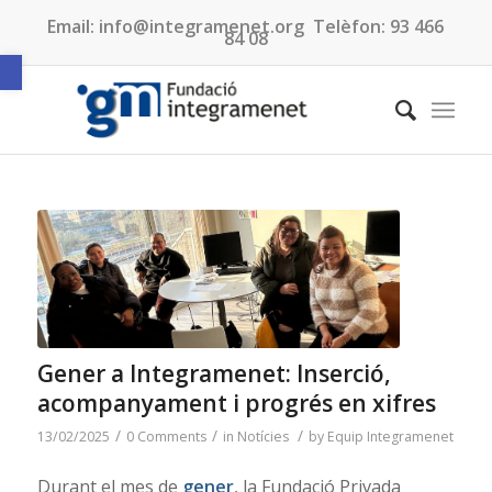
Email:
info@integramenet.org
Telèfon:
93 466
84 08
Obre la barra d'eines
Gener a Integramenet: Inserció,
acompanyament i progrés en xifres
/
/
/
13/02/2025
0 Comments
in
Notícies
by
Equip Integramenet
Durant el mes de
gener
, la Fundació Privada