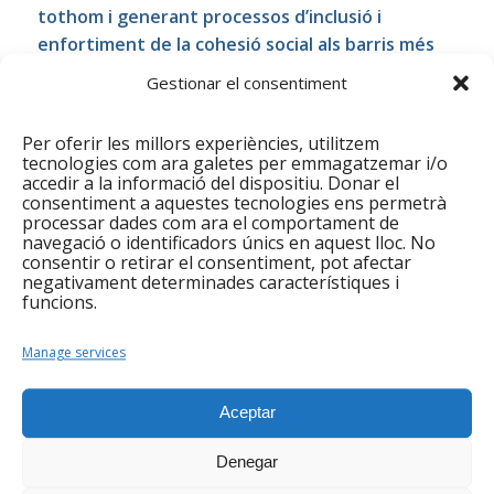
tothom i generant processos d’inclusió i
enfortiment de la cohesió social als barris més
multiculturals de Santa Coloma.
Gestionar el consentiment
Santa Coloma de Gramenet ha experimentat un
creixement en la seva població degut en gran part
Per oferir les millors experiències, utilitzem
tecnologies com ara galetes per emmagatzemar i/o
a l’arribada de persones migrades. La ciutat atreu
accedir a la informació del dispositiu. Donar el
immigrants de diverses nacionalitats,
consentiment a aquestes tecnologies ens permetrà
processar dades com ara el comportament de
especialment de països d’Amèrica Llatina, Àfrica
navegació o identificadors únics en aquest lloc. No
(principalment de Marroc) i altres. L’impacte social
consentir o retirar el consentiment, pot afectar
ha estat gran. Identificat aquest fet migratori i els
negativament determinades característiques i
funcions.
impactes de les transformacions socials i
econòmiques que s’han produït i segueixen
Manage services
produïnt-se, el projecte dona resposta a la
necessitat detectada, amb la complexitat social que
Aceptar
comporta el fet migratori degut, a més, a les crisis
als països d’origen i la irrupció a l’Estat Espanyol
Denegar
de l’ultradreta al món social i polític.