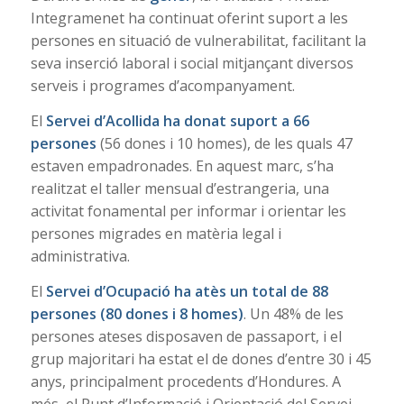
Integramenet ha continuat oferint suport a les
persones en situació de vulnerabilitat, facilitant la
seva inserció laboral i social mitjançant diversos
serveis i programes d’acompanyament.
El
Servei d’Acollida ha donat suport a 66
persones
(56 dones i 10 homes), de les quals 47
estaven empadronades. En aquest marc, s’ha
realitzat el taller mensual d’estrangeria, una
activitat fonamental per informar i orientar les
persones migrades en matèria legal i
administrativa.
El
Servei d’Ocupació ha atès un total de 88
persones (80 dones i 8 homes)
. Un 48% de les
persones ateses disposaven de passaport, i el
grup majoritari ha estat el de dones d’entre 30 i 45
anys, principalment procedents d’Hondures. A
més, el Punt d’Informació i Orientació del Servei