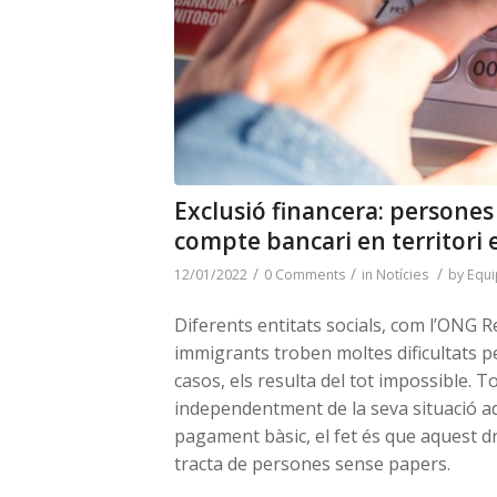
Exclusió financera: persone
compte bancari en territori
/
/
/
12/01/2022
0 Comments
in
Notícies
by
Equi
Diferents entitats socials, com l’ONG 
immigrants troben moltes dificultats p
casos, els resulta del tot impossible. T
independentment de la seva situació ad
pagament bàsic, el fet és que aquest d
tracta de persones sense papers.