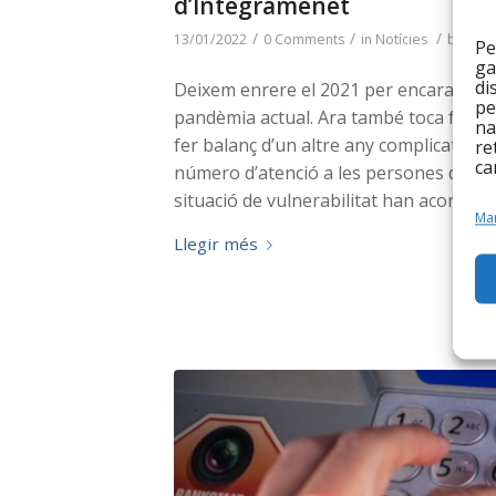
d’Integramenet
/
/
/
13/01/2022
0 Comments
in
Notícies
by
Equi
Pe
ga
di
Deixem enrere el 2021 per encarar el 202
pe
pandèmia actual. Ara també toca fer un
na
fer balanç d’un altre any complicat per a
re
ca
número d’atenció a les persones degut 
situació de vulnerabilitat han aconsegu
Man
Llegir més