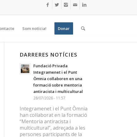
ontacte
Som notícia!
Donar
DARRERES NOTÍCIES
Fundació Privada
Integramenet i el Punt
Òmnia col·laboren en una
formació sobre mentoria
antiracista i multicultural
28/07/2026 - 11:57
Integramenet i el Punt Òmnia
han col·laborat en la formació
“Mentoria antiracista i
multicultural”, adreçada a les
persones participants de la