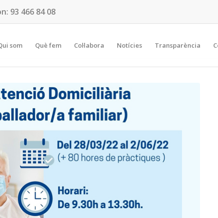
on:
93 466 84 08
Qui som
Què fem
Col·labora
Notícies
Transparència
C