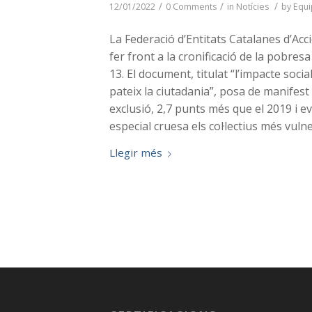
/
/
/
12/01/2022
0 Comments
in
Notícies
by
Equi
La Federació d’Entitats Catalanes d’Ac
fer front a la cronificació de la pobr
13. El document, titulat “l’impacte soci
pateix la ciutadania”, posa de manifest
exclusió, 2,7 punts més que el 2019 i 
especial cruesa els col·lectius més vuln
Llegir més