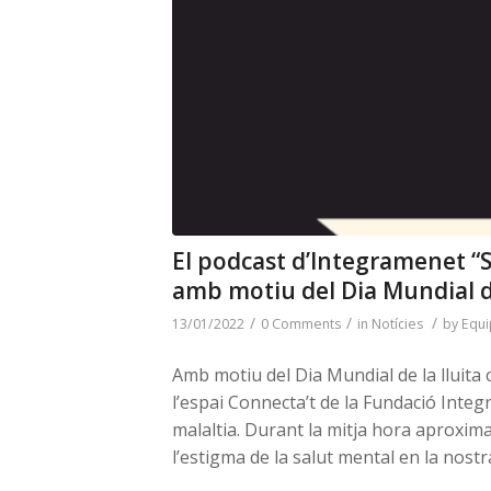
El podcast d’Integramenet “
amb motiu del Dia Mundial de
/
/
/
13/01/2022
0 Comments
in
Notícies
by
Equi
Amb motiu del Dia Mundial de la lluita 
l’espai Connecta’t de la Fundació Int
malaltia. Durant la mitja hora aproxima
l’estigma de la salut mental en la nostr