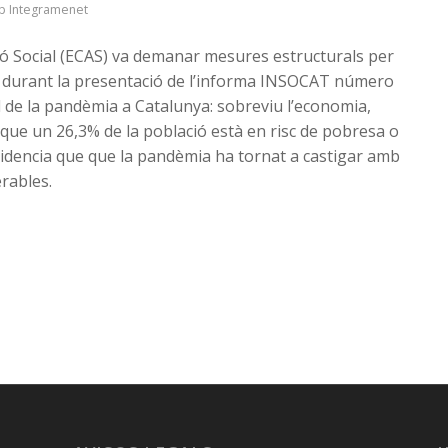
p Integramenet
ció Social (ECAS) va demanar mesures estructurals per
esa durant la presentació de l’informa INSOCAT número
al de la pandèmia a Catalunya: sobreviu l’economia,
 que un 26,3% de la població està en risc de pobresa o
evidencia que que la pandèmia ha tornat a castigar amb
erables.