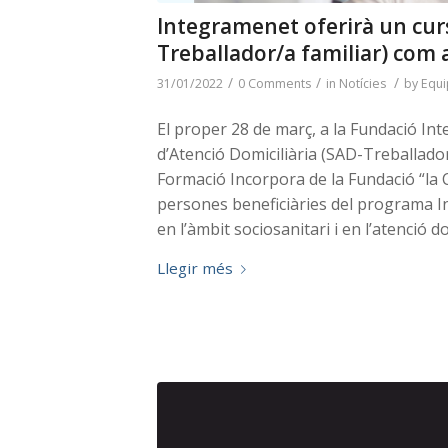
Integramenet oferirà un curs
Treballador/a familiar) com
/
/
/
31/01/2022
0 Comments
in
Notícies
by
Equi
El proper 28 de març, a la Fundació I
d’Atenció Domiciliària (SAD-Treballado
Formació Incorpora de la Fundació “la C
persones beneficiàries del programa In
en l’àmbit sociosanitari i en l’atenció d
Llegir més