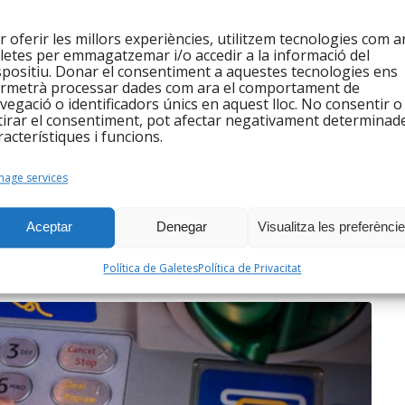
p Integramenet
r oferir les millors experiències, utilitzem tecnologies com a
letes per emmagatzemar i/o accedir a la informació del
spositiu. Donar el consentiment a aquestes tecnologies ens
2 amb la il·lusió renovada, tot i el context de
rmetrà processar dades com ara el comportament de
 repàs a com hem tancat l’any el darrer mes del 2021 i
vegació o identificadors únics en aquest lloc. No consentir o
 les entitats d’acció social. En general ha baixat el
tirar el consentiment, pot afectar negativament determinad
racterístiques i funcions.
a aquest context general, tot i així, 117 persones en
it trobar feina.
age services
Aceptar
Denegar
Visualitza les preferènci
Política de Galetes
Política de Privacitat