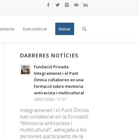
ontacte
Som notícia!
Donar
DARRERES NOTÍCIES
Fundació Privada
Integramenet i el Punt
Òmnia col·laboren en una
formació sobre mentoria
antiracista i multicultural
28/07/2026 - 11:57
Integramenet i el Punt Òmnia
han col·laborat en la formació
“Mentoria antiracista i
multicultural”, adreçada a les
persones participants de la