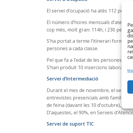
El servei d’ocupació ha atès 112 perso
El número d’hores mensuals d’atenció 
Pe
cop més, molt gran: 114h, i 230 person
ga
di
S’ha portat a terme l’itinerari formati
pe
na
persones a cada classe.
re
ca
Pel que fa a l’edat de les persones ates
S’han produït 10 insercions laborals.
Man
Servei d’Intermediació
Durant el mes de novembre, el servei d’
entrevistes presencials amb famílies (d
de feina (davant les 10 d’octubre), i 10
D’aquestes, el 90%, en Serveis d’Atenció
Servei de suport TIC