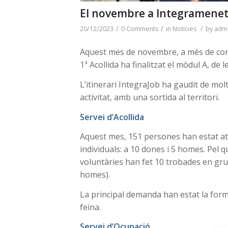
El novembre a Integramene
/
/
/
20/12/2023
0 Comments
in
Notícies
by
adm
Aquest mes de novembre, a més de conti
1ª Acollida ha finalitzat el mòdul A, de l
L’itinerari IntegraJob ha gaudit de mol
activitat, amb una sortida al territori.
Servei d’Acollida
Aquest mes, 151 persones han estat ate
individuals: a 10 dones i 5 homes. Pel q
voluntàries han fet 10 trobades en gru
homes).
La principal demanda han estat la form
feina.
Servei d’Ocupació