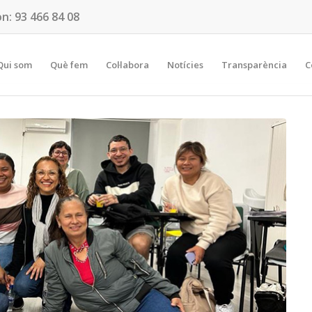
on:
93 466 84 08
Qui som
Què fem
Col·labora
Notícies
Transparència
C