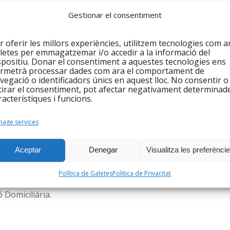
Gestionar el consentiment
nes (12 més que el mes passat): 102 dones i 10 homes.
telemàtica a persones que cerquen feina ha estat, un
r oferir les millors experiències, utilitzem tecnologies com a
es.
letes per emmagatzemar i/o accedir a la informació del
spositiu. Donar el consentiment a aquestes tecnologies ens
u IntegraJob, amb una mitjana d’assistència de 16
rmetrà processar dades com ara el comportament de
vegació o identificadors únics en aquest lloc. No consentir o
tirar el consentiment, pot afectar negativament determinad
racterístiques i funcions.
es aquest mes, la majoria tenien entre 45 i 65 anys.
age services
Aceptar
Denegar
Visualitza les preferènci
intermediació a les famílies ha gestionat 31
avant les 16 del mes passat). S’han publicat 17 ofertes
Política de Galetes
Política de Privacitat
 usuàries de l’entitat han començat a treballar.
 Domiciliària.