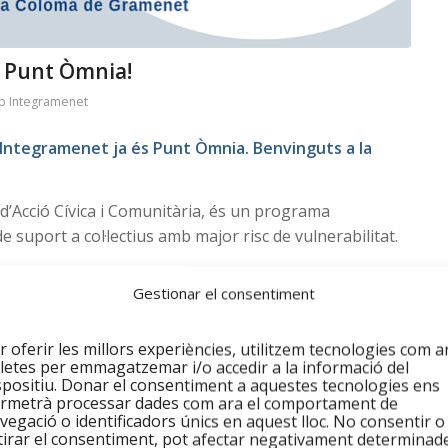
s Punt Òmnia!
p Integramenet
Integramenet ja és Punt Òmnia. Benvinguts a la
 d’Acció Cívica i Comunitària, és un programa
e suport a col·lectius amb major risc de vulnerabilitat.
venció social, que utilitzant com a instrument les
Gestionar el consentiment
 individual com col·lectivament, la inclusió i la vinculació
r oferir les millors experiències, utilitzem tecnologies com a
amb discriminació positiva vers les persones en risc
letes per emmagatzemar i/o accedir a la informació del
spositiu. Donar el consentiment a aquestes tecnologies ens
es capacitats per a superar les seves dificultats d’accés
rmetrà processar dades com ara el comportament de
d’evitar la seva exclusió de la comunitat, posant especial
vegació o identificadors únics en aquest lloc. No consentir o
, infants i joves, gent gran i famílies.
tirar el consentiment, pot afectar negativament determinad