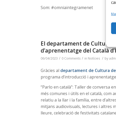
ca
Som: #omniaintegramenet
Man
El departament de Cultura 
d’aprenentatge del Català d
/
/
/
06/04/2023
0 Comments
in
Notícies
by
adm
Gràcies al
departament de Cultura de
programa d’introducció i aprenentatge 
“Parlo en català”: Taller de conversa e
més comunes i útils en el català, com a
relatiu a la llar i la família, entre d’al
mitjans audiovisuals, lectures i altres 
lleure, celebració de festivitats catal