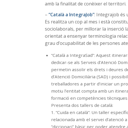
amb la finalitat de conèixer el territori.
–
“Català a IntegraJob”
: Integrajob és 
Es realitza un cop al mes i està constit
sociolaborals, per millorar la inserció 
orientat a ensenyar terminologia relaci
grau d’ocupabilitat de les persones ate
“Català a IntegraSad”: Aquest itinera
dedicar-se als Serveis d’Atenció Domi
permetin assolir els drets i deures d
d’Atenció Domiciliària (SAD) i possibil
treballadores a partir d’iniciar un pr
motiu l’entitat compta amb un itinera
formació en competències tècniques en 
Presenta dos tallers de català:
1. “Cuida en català”: Un taller espec
relacionada amb el servei d’atenció a l
“diccionari” bàsic per poder atendre 