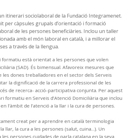
un itinerari sociolaboral de la Fundació Integramenet.
uit per càpsules grupals d’orientació i formació
laboral de les persones beneficiàries. Inclou un taller
onada amb el món laboral en català, i a millorar el
ses a través de la llengua.
ri formatiu està orientat a les persones que volen
ciliària (SAD). És bimensual. Afavoreix mesures que
e les dones treballadores en el sector dels Serveis
itar la dignificació de la carrera professional de les
océs de recerca- acció-participativa conjunta. Per aquest
ri formatiu en Serveis d’Atenció Domiciliària que inclou
l’àmbit de l’atenció a la llar i la cura de persones.
íficament creat per a aprendre en català terminologia
a llar, la cura a les persones (salut, cuina…). Un
a les persones cuidades de parla catalana en la seva