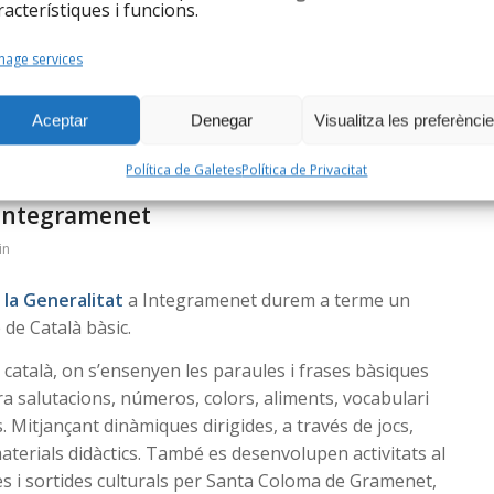
racterístiques i funcions.
age services
Aceptar
Denegar
Visualitza les preferènci
Política de Galetes
Política de Privacitat
subvenciona un programa
’Integramenet
in
 la Generalitat
a Integramenet durem a terme un
de Català bàsic.
n català, on s’ensenyen les paraules i frases bàsiques
ra salutacions, números, colors, aliments, vocabulari
tres. Mitjançant dinàmiques dirigides, a través de jocs,
materials didàctics. També es desenvolupen activitats al
anes i sortides culturals per Santa Coloma de Gramenet,