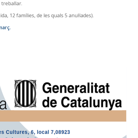
treballar.
a, 12 famílies, de les quals 5 anul·lades).
març.