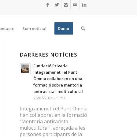
ontacte
Som notícia!
Donar
DARRERES NOTÍCIES
Fundació Privada
Integramenet i el Punt
Òmnia col·laboren en una
formació sobre mentoria
antiracista i multicultural
28/07/2026 - 11:57
Integramenet i el Punt Òmnia
han col·laborat en la formació
“Mentoria antiracista i
multicultural”, adreçada a les
persones participants de la