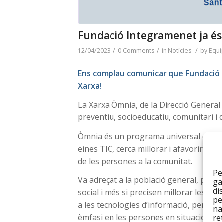
Fundació Integramenet ja é
/
/
/
12/04/2023
0 Comments
in
Notícies
by
Equi
Ens complau comunicar que Fundació 
Xarxa!
La Xarxa Òmnia, de la Direcció General
preventiu, socioeducatiu, comunitari i d
Òmnia és un programa universal d’inter
eines TIC, cerca millorar i afavorir, tant
de les persones a la comunitat.
Pe
Va adreçat a la població general, però 
ga
di
social i més si precisen millorar les sev
pe
a les tecnologies d’informació, per tal 
na
èmfasi en les persones en situació d’atur
re