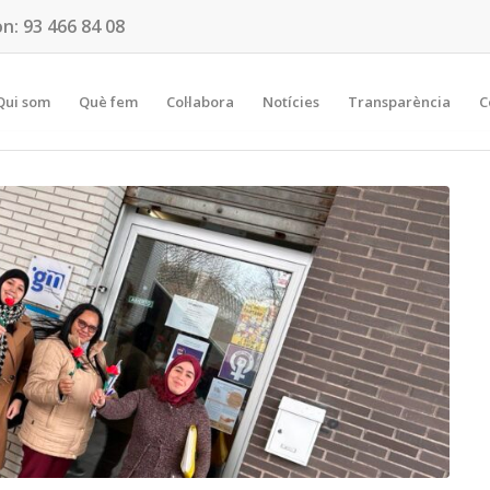
on:
93 466 84 08
Qui som
Què fem
Col·labora
Notícies
Transparència
C