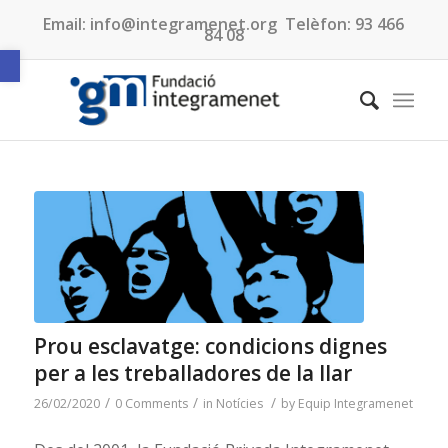
Email:
info@integramenet.org
Telèfon:
93 466
84 08
Obre la barra d'eines
Prou esclavatge: condicions dignes
per a les treballadores de la llar
/
/
/
26/02/2020
0 Comments
in
Notícies
by
Equip Integramenet