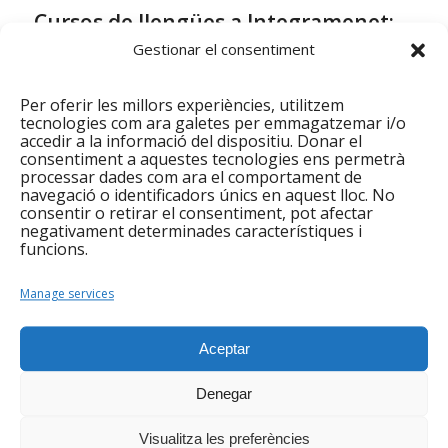
Cursos de llengües a Integramenet:
primer quadrimestre de 2020
Gestionar el consentiment
/
/
/
17/02/2020
0 Comments
in
General
by
admin
Per oferir les millors experiències, utilitzem
tecnologies com ara galetes per emmagatzemar i/o
El primer quadrimestre dels cursos de llengües de
accedir a la informació del dispositiu. Donar el
la Fundació Integramenet és a punt de començar.
consentiment a aquestes tecnologies ens permetrà
Hem reduït el número de cursos i places respecte
processar dades com ara el comportament de
navegació o identificadors únics en aquest lloc. No
l’anterior quadrimestre tot i que, com sempre,
consentir o retirar el consentiment, pot afectar
hem recollit una alta demanda sobretot per als
negativament determinades característiques i
funcions.
cursos de castellà. Però és el que bonament
podem oferir amb els efectius amb els quals
Manage services
comptem actualment. Sempre hem defensat que la
responsabilitat augmenta amb el poder, les
entitats no poden donar tota la resposta a una
Aceptar
necessitat social tan important és com l’acollida
Denegar
lingüística.
Llegir més
Visualitza les preferències