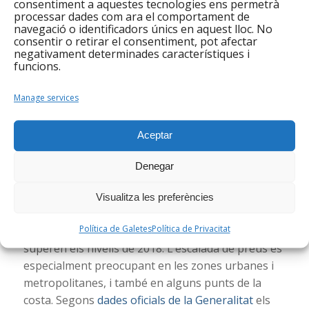
consentiment a aquestes tecnologies ens permetrà
hi ha una vintena de sistemes diferents en les
processar dades com ara el comportament de
navegació o identificadors únics en aquest lloc. No
comunitats autònomes, i prestacions per fill a
consentir o retirar el consentiment, pot afectar
càrrec.
negativament determinades característiques i
funcions.
La xarxa també lamenta que aquests indicadors de
pobresa es produeixin tot i que els governs -
Manage services
espanyol i europeus- hagin subscrit compromisos,
com l’Agenda de l’ONU 2030 o l’Estratègia Europea
Aceptar
2020.
Denegar
Els preus del lloguer a Catalunya ja superen els
nivells del 2008
Visualitza les preferències
En aquest context de pobresa no ajuda l’accés a
Política de Galetes
Política de Privacitat
l’habitatge. A Catalunya, els preus del lloguer ja
superen els nivells de 2018. L’escalada de preus és
especialment preocupant en les zones urbanes i
metropolitanes, i també en alguns punts de la
costa. Segons
dades oficials de la Generalitat
els