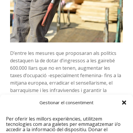
D’entre les mesures que proposaran als polítics
destaquen la de dotar d’ingressos a les gairebé
600.000 llars que no en tenen, augmentar les
taxes d’ocupació -especialment femenina- fins a la
mitjana europea, erradicar el sensellarisme, el
barraquisme i les infravivendes i garantir la
universalitat de la sanitat i l’accés de totes les.
Gestionar el consentiment
Un altra de les mesures que plantegen les entitats
es que s’estableixi un sistema estatal de rendes
Per oferir les millors experiències, utilitzem
mínimes per unificar criteris perquè, segons
tecnologies com ara galetes per emmagatzemar i/o
accedir a la informació del dispositiu. Donar el
afirmen des de la Xarxa Europea conra la Pobresa,