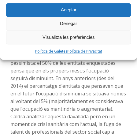
derivades.
Aceptar
La crisi de la Covid-19 ha provocat una davallada
de l’ocupació de gairebé el 10%
Denegar
Es pot afirmar que l’impacte de la crisi COVID-19
Visualitza les preferències
està reduint la capacitat de generar ocupació per
part del Tercer Sector Social de Catalunya i la
Política de Galetes
Política de Privacitat
percepció de les entitats en aquesta matèria és
pessimista: el 50% de les entitats enquestades
pensa que en els propers mesos l’ocupació
seguirà disminuint. En anys anteriors (des del
2014) el percentatge d’entitats que pensaven que
en el futur l’ocupació disminuiria se situava només
al voltant del 5% (majoritàriament es considerava
que l’ocupació es mantindria o augmentaria).
Caldrà analitzar aquesta davallada però en un
moment de crisi sanitària com l’actual, la fuga de
talent de professionals del sector social cap a