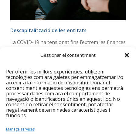
Descapitalització de les entitats
La COVID-19 ha tensionat fins l’extrem les finances
de moltes entitats socials. Prop del 60% de les
Gestionar el consentiment
entitats han tirat endavant aquests mesos amb
fons propis, posant en risc la seva viabilitat i
Per oferir les millors experiències, utilitzem
reduint el seu múscul financer. Aquesta
tecnologies com ara galetes per emmagatzemar i/o
descapitalització incideix directament la capacitat
accedir a la informació del dispositiu. Donar el
per innovar, per retenir talent i per impulsar
consentiment a aquestes tecnologies ens permetrà
processar dades com ara el comportament de
projectes i programes complementaris, entre
navegació o identificadors únics en aquest lloc. No
d’altres.
consentir o retirar el consentiment, pot afectar
negativament determinades característiques i
Un 35,5% han hagut d’endeutar-se demanant
funcions.
préstecs a entitats bancàries, el que significa
també el pagament d’interessos i altres despeses
Manage services