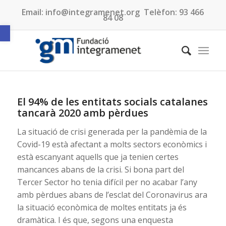
Email:
info@integramenet.org
Telèfon:
93 466
84 08
Obre la barra d'eines
El 94% de les entitats socials catalanes
tancarà 2020 amb pèrdues
La situació de crisi generada per la pandèmia de la
Covid-19 està afectant a molts sectors econòmics i
està escanyant aquells que ja tenien certes
mancances abans de la crisi. Si bona part del
Tercer Sector ho tenia difícil per no acabar l’any
amb pèrdues abans de l’esclat del Coronavirus ara
la situació econòmica de moltes entitats ja és
dramàtica. I és que, segons una enquesta