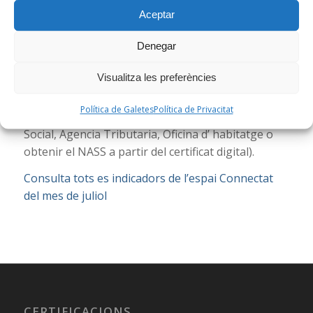
dut a terme 39 intervencions. Mitjançant l’espai
Aceptar
Connecta’t també s’han produït 3 insercions
laborals.
Denegar
Les ajudes més demandades han estat per als
Visualitza les preferències
següents tràmits: certificat digital, comunicar
canvide dades a la S.S, cita prèvia en diferents
Política de Galetes
Política de Privacitat
administracions (SEPE, Gramepark, Seguretat
Social, Agencia Tributaria, Oficina d’ habitatge o
obtenir el NASS a partir del certificat digital).
Consulta tots es indicadors de l’espai Connectat
del mes de juliol
CERTIFICACIONS