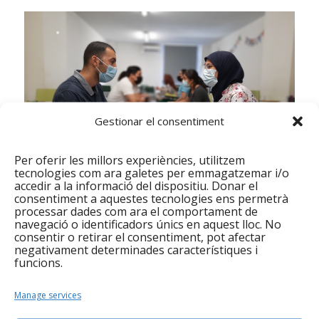
Gestionar el consentiment
Per oferir les millors experiències, utilitzem
tecnologies com ara galetes per emmagatzemar i/o
accedir a la informació del dispositiu. Donar el
consentiment a aquestes tecnologies ens permetrà
Espai Connecta’t
processar dades com ara el comportament de
navegació o identificadors únics en aquest lloc. No
Durant el mes de juliol, un total de 26 persones
consentir o retirar el consentiment, pot afectar
han estat ateses en aquest espai de dinamització
negativament determinades característiques i
funcions.
TIC i de lluita contra la bretxa digital. La majoria
d’atencions han estat relacionades amb la millora
Manage services
competencial i la recerca de feina. En total s’han