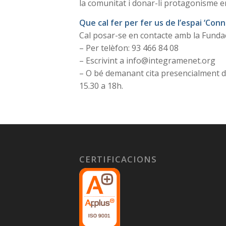
la comunitat i donar-li protagonisme en 
Que cal fer per fer us de l’espai ‘Conn
Cal posar-se en contacte amb la Funda
– Per telèfon: 93 466 84 08
– Escrivint a info@integramenet.org
– O bé demanant cita presencialment de 
15.30 a 18h.
CERTIFICACIONS