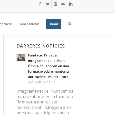
ontacte
Som notícia!
Donar
DARRERES NOTÍCIES
Fundació Privada
Integramenet i el Punt
Òmnia col·laboren en una
formació sobre mentoria
antiracista i multicultural
28/07/2026 - 11:57
Integramenet i el Punt Òmnia
han col·laborat en la formació
“Mentoria antiracista i
multicultural”, adreçada a les
persones participants de la