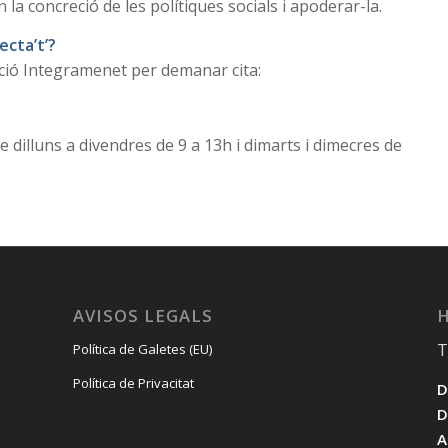
la concreció de les polítiques socials i apoderar-la.
ecta’t’?
ció Integramenet per demanar cita:
dilluns a divendres de 9 a 13h i dimarts i dimecres de
AVISOS LEGALS
H
T
Política de Galetes (EU)
Política de Privacitat
D
D
A