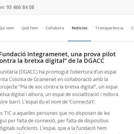
on:
93 466 84 08
Qui som
Què fem
Col·labora
Notícies
Transparència
C
a Fundació Integramenet, una prova pilot
contra la bretxa digital” de la DGACC
omunitària (DGACC) ha promogut l’obertura d’un espai
 Santa Coloma de Gramenet en col·laboració amb la
rojecte “Pla de xoc contra la bretxa digital”, un espai
etxa digital i alhora, un espai de socialització i millora
ostre barri. L’espai du el nom de ‘Connecta’t’.
 les TIC a aquelles persones que no disposen de les
gui per falta de connexió, per falta de dispositius
gitals suficients. L’espai, que a la fundació hem