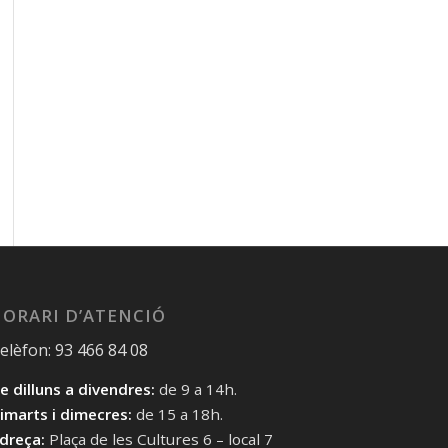
ORARI D’ATENCIÓ
elèfon: 93 466 84 08
e dilluns a divendres:
de 9 a 14h.
imarts i dimecres:
de 15 a 18h.
dreça:
Plaça de les Cultures 6 – local 7