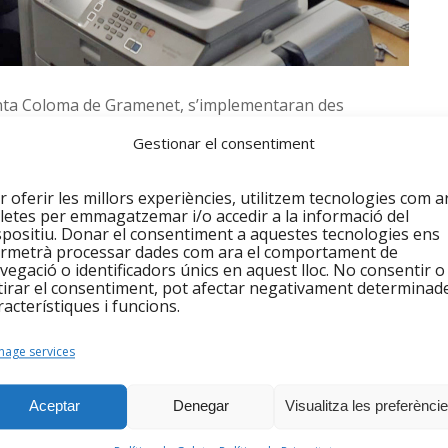
anta Coloma de Gramenet, s’implementaran des
nals de juny de 2021, amb possibilitat d’estendre la
Gestionar el consentiment
i la valoració del desenvolupament del projecte és
r oferir les millors experiències, utilitzem tecnologies com a
letes per emmagatzemar i/o accedir a la informació del
al·lació informàtica al complet, durant el mes de
spositiu. Donar el consentiment a aquestes tecnologies ens
 accions: 45 actuacions amb 21 persones diferents com
rmetrà processar dades com ara el comportament de
entació), tràmits amb l’administració o cerca de feina a
vegació o identificadors únics en aquest lloc. No consentir o
tirar el consentiment, pot afectar negativament determinad
’altres. L’espai ‘Connecta’t’ també serà un bon
racterístiques i funcions.
i inserció laboral que porta a terme al servei
t.
age services
Aceptar
Denegar
Visualitza les preferènci