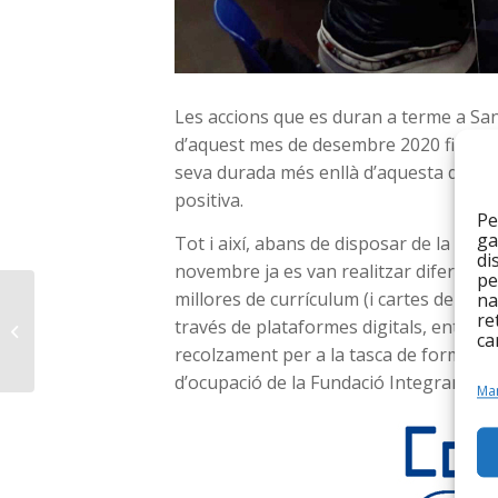
Les accions que es duran a terme a S
d’aquest mes de desembre 2020 fins a fi
seva durada més enllà d’aquesta data s
positiva.
Pe
ga
Tot i així, abans de disposar de la inst
di
novembre ja es van realitzar diferents
pe
millores de currículum (i cartes de pres
na
Renda Bàsica: llibertat,
re
través de plataformes digitals, entre d
ca
dignitat i seguretat
recolzament per a la tasca de formació 
d’ocupació de la Fundació Integramene
Man