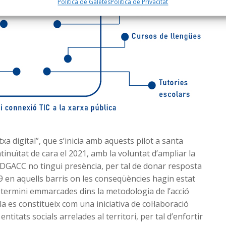
Política de Galetes
Política de Privacitat
txa digital”, que s’inicia amb aquests pilot a santa
nuïtat de cara el 2021, amb la voluntat d’ampliar la
a DGACC no tingui presència, per tal de donar resposta
9 en aquells barris on les conseqüències hagin estat
g termini emmarcades dins la metodologia de l’acció
la es constitueix com una iniciativa de col·laboració
entitats socials arrelades al territori, per tal d’enfortir