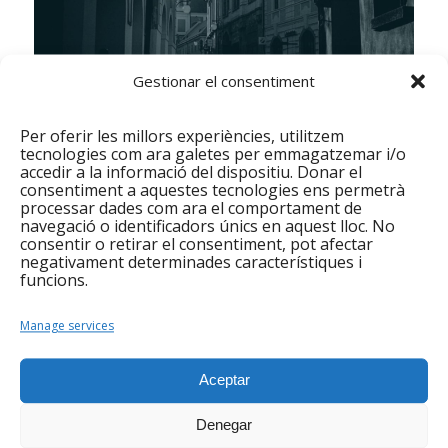
Gestionar el consentiment
Per oferir les millors experiències, utilitzem
tecnologies com ara galetes per emmagatzemar i/o
accedir a la informació del dispositiu. Donar el
consentiment a aquestes tecnologies ens permetrà
processar dades com ara el comportament de
Com hi puc col·laborar?
navegació o identificadors únics en aquest lloc. No
consentir o retirar el consentiment, pot afectar
Per poder realitzar correctament el recompte cal
negativament determinades característiques i
una bona organització però també moltes
funcions.
persones per poder abastar el major número de
carrers possible. Per això l’entitat Ningú Sense
Manage services
Llar ha fet una crida per aconseguir el major
número de voluntaris i voluntàries possible.
Per
Aceptar
inscriure’s cal enviar correu amb el vostre nom i
telèfon de contacte a
Denegar