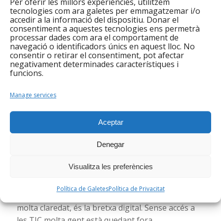
Per oferir les millors experiències, utilitzem
tecnologies com ara galetes per emmagatzemar i/o
accedir a la informació del dispositiu. Donar el
Fins ara a Integramenet, gràcies al voluntariat,
consentiment a aquestes tecnologies ens permetrà
processar dades com ara el comportament de
havíem donat la nostra humil (i totalment
navegació o identificadors únics en aquest lloc. No
insuficient) resposta a aquesta demanda de
consentir o retirar el consentiment, pot afectar
negativament determinades característiques i
manera subsidiària, però en l’actual situació de
funcions.
pandèmia pel Covid-19 ja no podem fer-hi front. Ni
tenim el suficient espai ni el professorat que se’n
Manage services
pugui fer càrrec. Tampoc creiem que el voluntariat
hagi de ser la resposta a aquesta necessitat.
Aceptar
A nosaltres ens ajudaria molt poder disposar
Denegar
d’una infraestructura TIC com per poder oferir
una modalitat de formació online, ja sigui de
Visualitza les preferències
llengües o d’altres àmbits. Una de les moltes
desigualtats socials, existents abans de la
Política de Galetes
Política de Privacitat
pandèmia i que el Coronavirus ha fet aflorar amb
molta claredat, és la bretxa digital. Sense accés a
les TIC molta gent està quedant fora