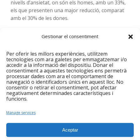
nivells d’ansietat, on són els homes, amb un 33%,
els que presenten una major reducció, comparat
amb el 30% de les dones.
L’informe, l’ha elaborat el Servei de Planificació i
Gestionar el consentiment
Avaluació de la Diputació de Barcelona
conjuntament amb el Servei de Suport de
Programes Socials i s’ha realitzat sobre una
Per oferir les millors experiències, utilitzem
tecnologies com ara galetes per emmagatzemar i/o
mostra de 748 persones que han participat en les
accedir a la informació del dispositiu. Donar el
edicions 2019 i 2020.
consentiment a aquestes tecnologies ens permetrà
processar dades com ara el comportament de
navegació o identificadors únics en aquest lloc. No
consentir o retirar el consentiment, pot afectar
negativament determinades característiques i
funcions.
Manage services
Aceptar
Sessió d’autocura i massatge a la Fundació
Integramenet