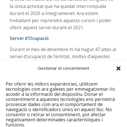
la única activitat que ha quedat interrompuda
durant el 2020 a Integramenet. Ara estem
treballant per reprendre aquests cursos i poder
oferir aquest servei durant el 2021.
Servei d’Ocupació
Durant el mes de desembre hi ha hagut 47 altes al
servei d’ocupació de l’entitat, moltes d’aquestes
persones han estat derivades directament del
Gestionar el consentiment
servei d’acollida. Aquest darrer mes hem estat
introduint alguns canvis en les sessions
Per oferir les millors experiències, utilitzem
formatives del Servei d’Ocupació per poder donar
tecnologies com ara galetes per emmagatzemar i/o
una resposta més acurada a les necessitats
accedir a la informació del dispositiu. Donar el
d’orientació laboral de les persones que acudeixen
consentiment a aquestes tecnologies ens permetrà
processar dades com ara el comportament de
a la nostra entitat. Aquests canvis fan que el
navegació o identificadors únics en aquest lloc. No
programa Incorpora de la Fundació “la Caixa” i el
consentir o retirar el consentiment, pot afectar
negativament determinades característiques i
programa formatiu en serveis d’atenció
funcions.