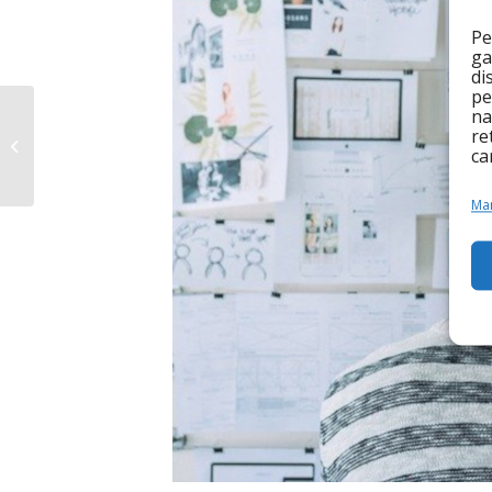
Pe
ga
di
pe
na
2020, les xifres de l’any
re
ca
més complicat
Man