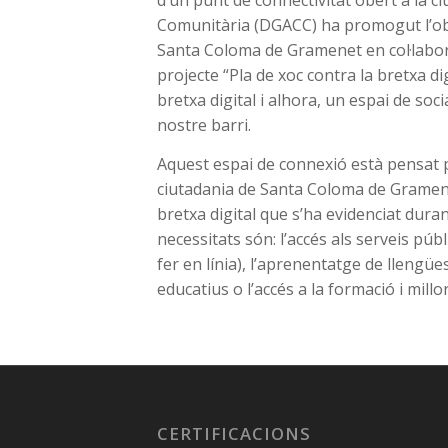
d’un punt de connectivitat obert a la ci
Comunitària (DGACC) ha promogut l’ober
Santa Coloma de Gramenet en col·labora
projecte “Pla de xoc contra la bretxa dig
bretxa digital i alhora, un espai de socia
nostre barri.
Aquest espai de connexió està pensat p
ciutadania de Santa Coloma de Gramenet 
bretxa digital que s’ha evidenciat dur
necessitats són: l’accés als serveis pú
fer en línia), l’aprenentatge de llengües
educatius o l’accés a la formació i millor
CERTIFICACIONS