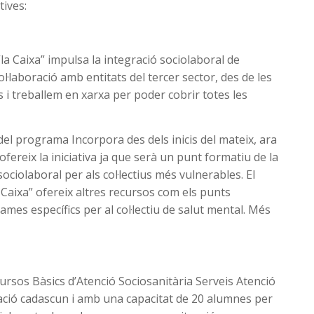
tives:
a Caixa” impulsa la integració sociolaboral de
ol·laboració amb entitats del tercer sector, des de les
s i treballem en xarxa per poder cobrir totes les
l programa Incorpora des dels inicis del mateix, ara
ereix la iniciativa ja que serà un punt formatiu de la
ociolaboral per als col·lectius més vulnerables. El
Caixa” ofereix altres recursos com els punts
mes específics per al col·lectiu de salut mental. Més
)
ursos Bàsics d’Atenció Sociosanitària Serveis Atenció
ació cadascun i amb una capacitat de 20 alumnes per