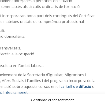
ialment adreçades a persones en situació
o tenen accés als circuits ordinaris de formació.
at incorporaran bona part dels continguts del Certificat
es mateixes unitats de competència professional:
li.
ió domiciliària.
ransversals.
ccés a la ocupació.
clista en l’àmbit laboral.
neixement de la Secretaria d’Igualtat, Migracions i
Afers Socials i Famílies i del programa Incorpora de la
ormació sobre aquests cursos en el
cartell de difusió
o
ió Integramenet
.
Gestionar el consentiment