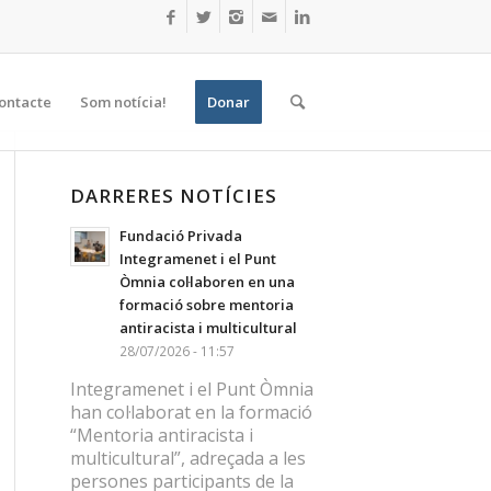
ontacte
Som notícia!
Donar
DARRERES NOTÍCIES
Fundació Privada
Integramenet i el Punt
Òmnia col·laboren en una
formació sobre mentoria
antiracista i multicultural
28/07/2026 - 11:57
Integramenet i el Punt Òmnia
han col·laborat en la formació
“Mentoria antiracista i
multicultural”, adreçada a les
persones participants de la