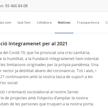
on:
93 466 84 08
Qui som
Què fem
Col·labora
Notícies
Transparència
C
ació Integramenet per al 2021
 del Covid-19, que ha provocat una crisi sanitària,
e la humilitat, a la Fundació Integramenet hem intentat
 les limitacions originades per la pròpia pandèmia. Una
 sector ja debilitat abans del coronavirus. Tot i això, i
 2021 continuarem amb la nostra tasca de suport a les
isc social.
ó i orientació sociolaboral al nostre Servei
ie de projectes amb l’objectiu d’ampliar la nostra
sitats de les persones que truquen a la nostra porta.