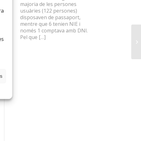
majoria de les persones
usuàries (122 persones)
ra
disposaven de passaport,
mentre que 6 tenien NIE i
només 1 comptava amb DNI.
Pel que […]
es
es