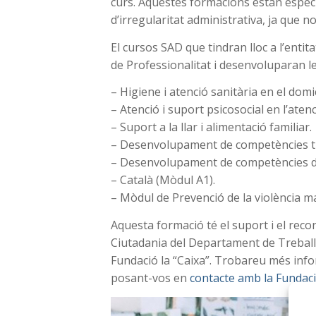
curs. Aquestes formacions estan espec
d’irregularitat administrativa, ja que n
El cursos SAD que tindran lloc a l’entit
de Professionalitat i desenvoluparan l
– Higiene i atenció sanitària en el domici
– Atenció i suport psicosocial en l’atenc
– Suport a la llar i alimentació familiar.
– Desenvolupament de competències t
– Desenvolupament de competències d’a
– Català (Mòdul A1).
– Mòdul de Prevenció de la violència mas
Aquesta formació té el suport i el reco
Ciutadania del Departament de Treball, 
Fundació la “Caixa”. Trobareu més inf
posant-vos en
contacte amb la Fundac