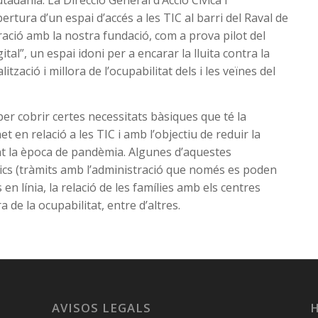
utadania. La Direcció General d’Acció Cívica i
tura d’un espai d’accés a les TIC al barri del Raval de
ció amb la nostra fundació, com a prova pilot del
ital”, un espai idoni per a encarar la lluita contra la
lització i millora de l’ocupabilitat dels i les veïnes del
er cobrir certes necessitats bàsiques que té la
en relació a les TIC i amb l’objectiu de reduir la
ant la època de pandèmia. Algunes d’aquestes
blics (tràmits amb l’administració que només es poden
 en línia, la relació de les famílies amb els centres
a de la ocupabilitat, entre d’altres.
AVISOS LEGALS
H