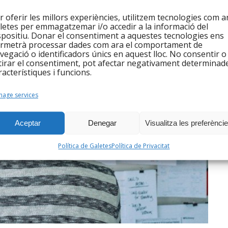
r oferir les millors experiències, utilitzem tecnologies com a
letes per emmagatzemar i/o accedir a la informació del
spositiu. Donar el consentiment a aquestes tecnologies ens
rmetrà processar dades com ara el comportament de
vegació o identificadors únics en aquest lloc. No consentir o
tirar el consentiment, pot afectar negativament determinad
racterístiques i funcions.
age services
Aceptar
Denegar
Visualitza les preferènci
Política de Galetes
Política de Privacitat