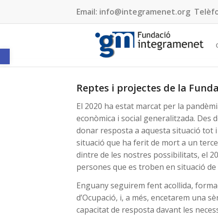
Email:
info@integramenet.org
Telèf
Obre la barra d'eines
Reptes i projectes de la Fund
El 2020 ha estat marcat per la pandèmia
econòmica i social generalitzada. Des d
donar resposta a aquesta situació tot i
situació que ha ferit de mort a un tercer
dintre de les nostres possibilitats, el
persones que es troben en situació de r
Enguany seguirem fent acollida, formaci
d’Ocupació, i, a més, encetarem una sèr
capacitat de resposta davant les neces