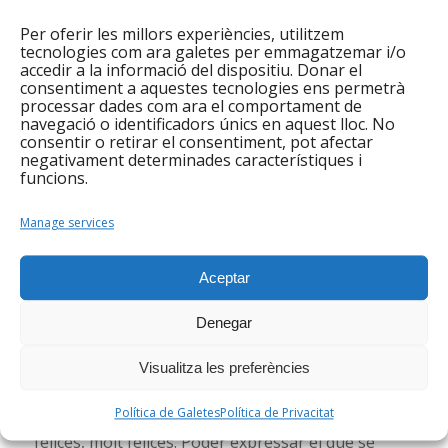
explosionat en diferents direccions i impactes que,
sense cap mena de dubte, esdevindran un punt
Per oferir les millors experiències, utilitzem
tecnologies com ara galetes per emmagatzemar i/o
d’inflexió en el camí que estem iniciant. No és fàcil
accedir a la informació del dispositiu. Donar el
esdevenir testimoni en primera persona de relats i
consentiment a aquestes tecnologies ens permetrà
episodis biogràfics amb tanta càrrega emotiva,
processar dades com ara el comportament de
navegació o identificadors únics en aquest lloc. No
dolor i patiment; no és gens senzill per ningú i
consentir o retirar el consentiment, pot afectar
encara menys fer-ho en públic davant una
negativament determinades característiques i
funcions.
cinquantena de persones desconegudes, resulta
encara més complicat fer-ho des d’una
Manage services
autopercepció feble i una autoestima que tot just
està en vies de recuperació….. quina gran lliçó de
dignitat humana presentant evidències de
Aceptar
resiliència, esperit de superació i fortalesa que
Denegar
difícilment tindran ocasió de tornar a trobar
aquests estudiants durant el que els queda de
Visualitza les preferències
grau universitari.[/caption]
Política de Galetes
Política de Privacitat
Aquestes dones han sortit també satisfetes i
felices, molt felices. Poder expressar el que se