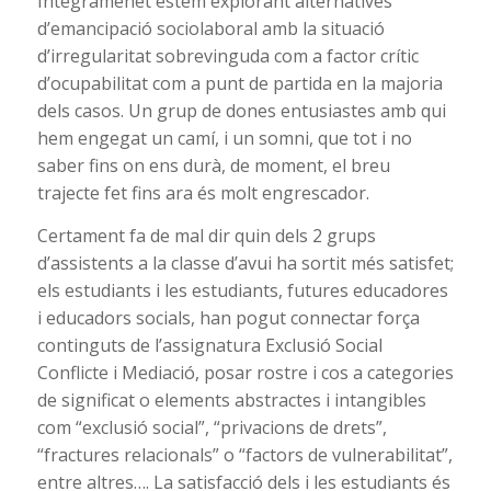
Integramenet estem explorant alternatives
d’emancipació sociolaboral amb la situació
d’irregularitat sobrevinguda com a factor crític
d’ocupabilitat com a punt de partida en la majoria
dels casos. Un grup de dones entusiastes amb qui
hem engegat un camí, i un somni, que tot i no
saber fins on ens durà, de moment, el breu
trajecte fet fins ara és molt engrescador.
Certament fa de mal dir quin dels 2 grups
d’assistents a la classe d’avui ha sortit més satisfet;
els estudiants i les estudiants, futures educadores
i educadors socials, han pogut connectar força
continguts de l’assignatura Exclusió Social
Conflicte i Mediació, posar rostre i cos a categories
de significat o elements abstractes i intangibles
com “exclusió social”, “privacions de drets”,
“fractures relacionals” o “factors de vulnerabilitat”,
entre altres…. La satisfacció dels i les estudiants és