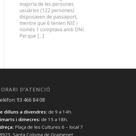
majoria de les persones
usuàries (122 persones)
disposaven de passaport,
mentre que 6 tenien NIE i
només 1 comptava amb DNI.
Pel que […]
ORARI D’ATENCIÓ
elèfon: 93 466 84 08
e dilluns a divendres:
de 9 a 14h.
imarts i dimecres:
de 15 a 18h.
dreça:
Plaça de les Cultures 6 – local 7
8923, Santa Coloma de Gramenet