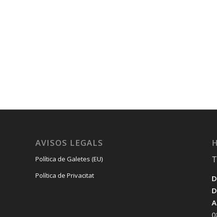
AVISOS LEGALS
H
T
Política de Galetes (EU)
Política de Privacitat
D
D
A
0