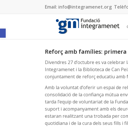
Email:
info@integramenet.org
Telèf
Obre la barra d'eines
Reforç amb famílies: primera
Divendres 27 d’octubre es va celebrar l
Integramenet i la Biblioteca de Can P
conjuntament de reforç educatiu amb f
Amb la voluntat d’oferir un espai de re
consolidació de la confiança mútua enver
tarda l’equip de voluntariat de la Fund
suport i acompanyament amb els deures i
estaran realitzant una trobada per com
quotidiana i de la cura dels seus fills i