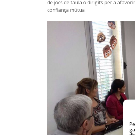
de jocs de taula o dirigits per a afavor
confiança mútua.
Pe
ga