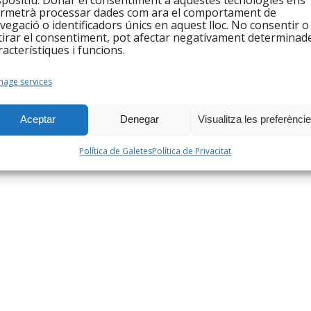
spositiu. Donar el consentiment a aquestes tecnologies ens
rmetrà processar dades com ara el comportament de
vegació o identificadors únics en aquest lloc. No consentir o
tirar el consentiment, pot afectar negativament determinad
racterístiques i funcions.
age services
Aceptar
Denegar
Visualitza les preferènci
entitat, que vol seguir escoltant les demandes socials
 resposta a les mateixes teixint xarxa amb les entitats i
Política de Galetes
Política de Privacitat
net.