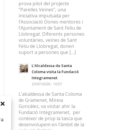
prova pilot del projecte
“Parelles Veïnes”, una
iniciativa impulsada per
l’Associació Dones mentores i
l’Ajuntament de Sant Feliu de
Llobregat. Diferents persones
voluntàries, veïnes de Sant
Feliu de Llobregat, donen
suport a persones que […]
L’Alcaldessa de Santa
Coloma visita la Fundació
Integramenet
23/07/2026 - 10:57
L’alcaldessa de Santa Coloma
de Gramenet, Mireia
González, va visitar ahir la
Fundació Integramenet, per
conèixer de prop la tasca que
ra
desenvolupem en l’àmbit de la