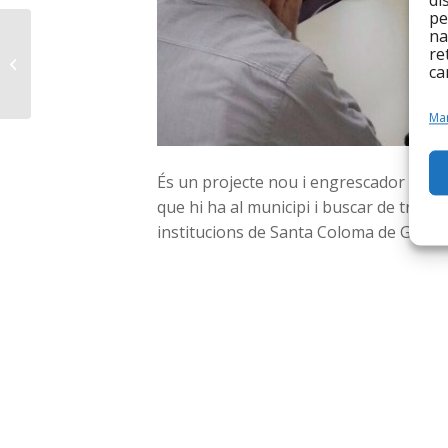
di
pe
La Fundació
na
re
Integramenet celebra
ca
el Dia Internacional del
Voluntariat
Man
És un projecte nou i engrescador per l’
que hi ha al municipi i buscar de trobar
institucions de Santa Coloma de Grame