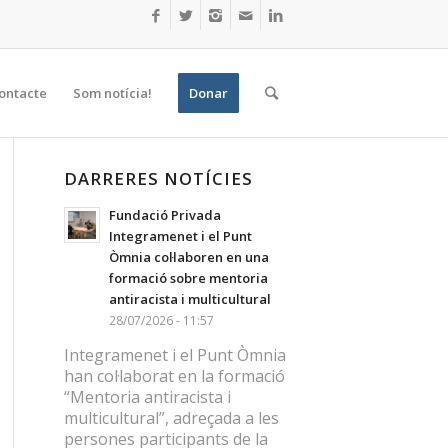
ontacte
Som notícia!
Donar
DARRERES NOTÍCIES
Fundació Privada
Integramenet i el Punt
Òmnia col·laboren en una
formació sobre mentoria
antiracista i multicultural
28/07/2026 - 11:57
Integramenet i el Punt Òmnia
han col·laborat en la formació
“Mentoria antiracista i
multicultural”, adreçada a les
persones participants de la