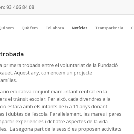
on:
93 466 84 08
Qui som
Què fem
Col·labora
Notícies
Transparència
C
 trobada
a primera trobada entre el voluntariat de la Fundació
eixauet. Aquest any, comencem un projecte
amílies.
lació educativa conjunt mare-infant centrat en la
s el trànsit escolar. Per això, cada divendres a la
ació estarà amb els infants de 6 a 11 anys donant
 dubtes de l’escola. Paral·lelament, les mares i pares,
partir experiències i debatre aspectes de la vida
 filles. La segona part de la sessió es proposen activitats