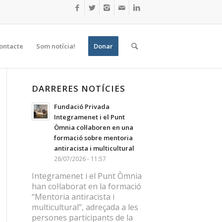
ontacte
Som notícia!
Donar
DARRERES NOTÍCIES
Fundació Privada
Integramenet i el Punt
Òmnia col·laboren en una
formació sobre mentoria
antiracista i multicultural
28/07/2026 - 11:57
Integramenet i el Punt Òmnia
han col·laborat en la formació
“Mentoria antiracista i
multicultural”, adreçada a les
persones participants de la