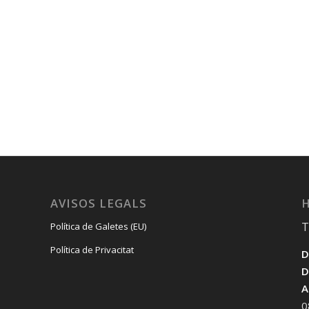
AVISOS LEGALS
H
T
Política de Galetes (EU)
Política de Privacitat
D
D
A
0