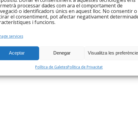
spositiu. Donar el consentiment a aquestes tecnologies ens
rmetrà processar dades com ara el comportament de
vegació o identificadors únics en aquest lloc. No consentir o
tirar el consentiment, pot afectar negativament determinad
racterístiques i funcions.
age services
Aceptar
Denegar
Visualitza les preferènci
Política de Galetes
Política de Privacitat