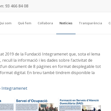
on:
93 466 84 08
Qui som
Què fem
Col·labora
Notícies
Transparència
C
itat 2019 de la Fundació Integramenet que, sota el lema
, recull la informació i les dades sobre l’activitat de
ta d’un document de 8 pàgines en format desplegable tot
format digital. En breu també tindrem disponible la
ió Integramenet