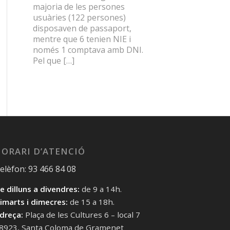
majoria de les persones
usuàries (122 persones)
disposaven de passaport,
mentre que 6 tenien NIE i
només 1 comptava amb DNI.
Pel que […]
ORARI D’ATENCIÓ
elèfon: 93 466 84 08
e dilluns a divendres:
de 9 a 14h.
imarts i dimecres:
de 15 a 18h.
dreça:
Plaça de les Cultures 6 – local 7
8923, Santa Coloma de Gramenet