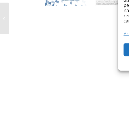
di
pe
Prou esclavatge:
na
re
condicions dignes per
ca
a les treballadores de
la llar
Man