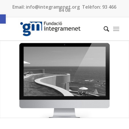
Email:
info@integramenet.org
Telèfon:
93 466
84 08
Obre la barra d'eines