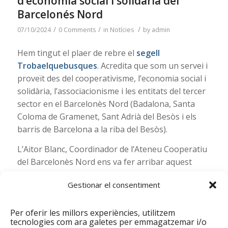
d’economia social i solidària del
Barcelonés Nord
/
/
/
07/10/2024
0 Comments
in
Notícies
by
admin
Hem tingut el plaer de rebre el
segell
Trobaelquebusques
. Acredita que som un servei i
proveït des del cooperativisme, l’economia social i
solidària, l’associacionisme i les entitats del tercer
sector en el Barcelonès Nord (Badalona, Santa
Coloma de Gramenet, Sant Adrià del Besòs i els
barris de Barcelona a la riba del Besòs).
L’Aitor Blanc, Coordinador de l’Ateneu Cooperatiu
del Barcelonès Nord ens va fer arribar aquest
segell. Aquest
mapa
Trobaelquebusques
ubica la
Gestionar el consentiment
nostra entitat i totes aquelles altres que
promouen aquesta economia social i solidària.
Per oferir les millors experiències, utilitzem
tecnologies com ara galetes per emmagatzemar i/o