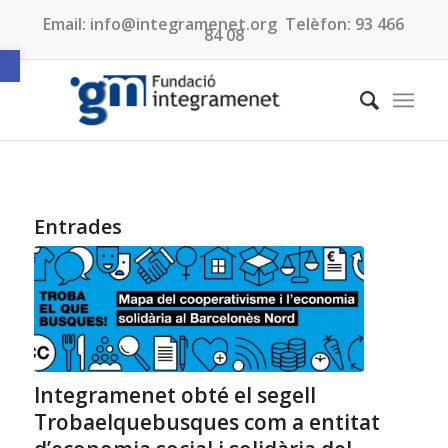
Email:
info@integramenet.org
Telèfon:
93 466
84 08
Obre la barra d'eines
Entrades
Integramenet obté el segell
Trobaelquebusques com a entitat