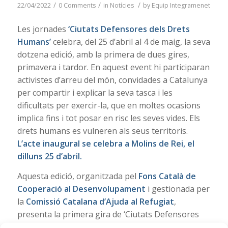
/
/
/
22/04/2022
0 Comments
in
Notícies
by
Equip Integramenet
Les jornades
‘Ciutats Defensores dels Drets
Humans’
celebra, del 25 d’abril al 4 de maig, la seva
dotzena edició, amb la primera de dues gires,
primavera i tardor. En aquest event hi participaran
activistes d’arreu del món, convidades a Catalunya
per compartir i explicar la seva tasca i les
dificultats per exercir-la, que en moltes ocasions
implica fins i tot posar en risc les seves vides. Els
drets humans es vulneren als seus territoris.
L’acte inaugural se celebra a Molins de Rei, el
dilluns 25 d’abril.
Aquesta edició, organitzada pel
Fons Català de
Cooperació al Desenvolupament
i gestionada per
la
Comissió Catalana d’Ajuda al Refugiat
,
presenta la primera gira de ‘Ciutats Defensores
dels Drets Humans’ i comptarà amb la presència