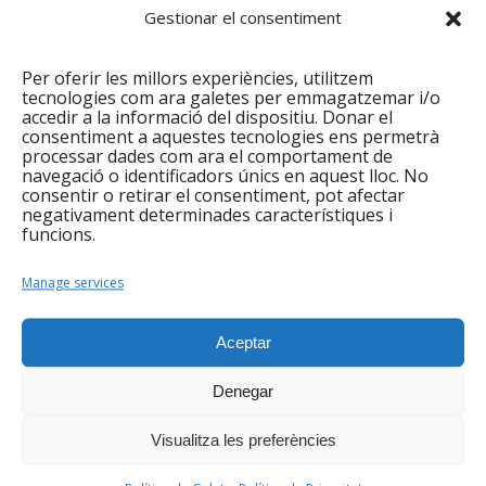
Gestionar el consentiment
de: Nataniel Hernández, activista i advocat del
Centre de Drets Humans Digna Ochoa de Chiapas
Per oferir les millors experiències, utilitzem
(Mèxic); Morena Herrera, activista per la
tecnologies com ara galetes per emmagatzemar i/o
despenalització de l’avortament i pels drets de les
accedir a la informació del dispositiu. Donar el
dones del Salvador; Yurany Cuéllar, defensora dels
consentiment a aquestes tecnologies ens permetrà
processar dades com ara el comportament de
drets de les dones rurals i camperoles de la regió
navegació o identificadors únics en aquest lloc. No
del Magdalena Medio de Colòmbia.
consentir o retirar el consentiment, pot afectar
negativament determinades característiques i
També formen part d’aquesta gira: Vania Arana,
funcions.
actual portaveu i presidenta del sindicat Las Kellys
Catalunya; Maria Sol Taule, advocada i defensora
Manage services
dels drets humans a les Filipines, i Mike Anane,
periodista i activista mediambiental de Ghana.
Aceptar
Tots els actes d’aquesta edició es duran a terme a
diferents municipis i localitats de Catalunya.
Denegar
Visualitza les preferències