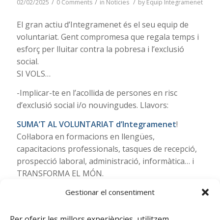
/
/
/
02/02/2025
0 Comments
in
Notícies
by
Equip Integramenet
El gran actiu d’Integramenet és el seu equip de
voluntariat. Gent compromesa que regala temps i
esforç per lluitar contra la pobresa i l’exclusió
social.
SI VOLS…
-Implicar-te en l’acollida de persones en risc
d’exclusió social i/o nouvingudes. Llavors:
SUMA’T AL VOLUNTARIAT d’Integramenet
!
Col·labora en formacions en llengües,
capacitacions professionals, tasques de recepció,
prospecció laboral, administració, informàtica… i
TRANSFORMA EL MÓN.
Accedeix aquí.
Gestionar el consentiment
Aquest servei forma part del projecte de Captació,
Per oferir les millors experiències, utilitzem