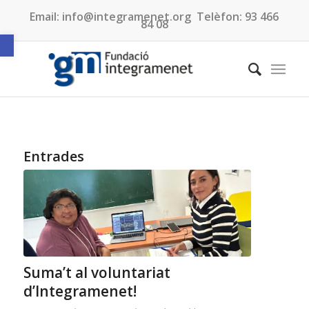
Email:
info@integramenet.org
Telèfon:
93 466
84 08
Obre la barra d'eines
Entrades
Suma’t al voluntariat
d’Integramenet!