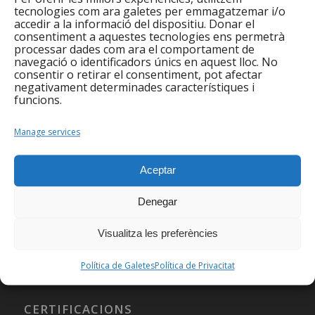
formació i gestió del voluntariat de la Fundació
tecnologies com ara galetes per emmagatzemar i/o
Privada Integramenet, d’Integramenet.
accedir a la informació del dispositiu. Donar el
consentiment a aquestes tecnologies ens permetrà
Amb el suport de:
processar dades com ara el comportament de
navegació o identificadors únics en aquest lloc. No
consentir o retirar el consentiment, pot afectar
negativament determinades característiques i
funcions.
Manage services
Aceptar
Denegar
Visualitza les preferències
Política de Galetes
Política de Privacitat
CERTIFICACIONS