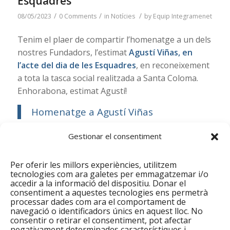
Esquadres
/
/
/
08/05/2023
0 Comments
in
Notícies
by
Equip Integramenet
Tenim el plaer de compartir l’homenatge a un dels
nostres Fundadors, l’estimat
Agustí Viñas, en
l’acte del dia de les Esquadres
, en reconeixement
a tota la tasca social realitzada a Santa Coloma.
Enhorabona, estimat Agustí!
Homenatge a Agustí Viñas
Gestionar el consentiment
Per oferir les millors experiències, utilitzem
tecnologies com ara galetes per emmagatzemar i/o
accedir a la informació del dispositiu. Donar el
consentiment a aquestes tecnologies ens permetrà
processar dades com ara el comportament de
navegació o identificadors únics en aquest lloc. No
consentir o retirar el consentiment, pot afectar
negativament determinades característiques i