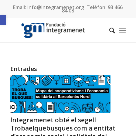
Email:
info@integramenet.org
Telèfon:
93 466
84 08
Obre la barra d'eines
Entrades
Integramenet obté el segell
Trobaelquebusques com a entitat