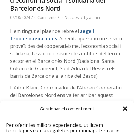
d’economia social i solidària del
Barcelonés Nord
/
/
/
07/10/2024
0 Comments
in
Notícies
by
admin
Hem tingut el plaer de rebre el
segell
Trobaelquebusques
. Acredita que som un servei i
proveït des del cooperativisme, l’economia social i
solidària, l’associacionisme i les entitats del tercer
sector en el Barcelonès Nord (Badalona, Santa
Coloma de Gramenet, Sant Adrià del Besòs i els
barris de Barcelona a la riba del Besòs).
L’Aitor Blanc, Coordinador de l’Ateneu Cooperatiu
del Barcelonès Nord ens va fer arribar aquest
segell. Aquest
mapa
Trobaelquebusques
ubica la
Gestionar el consentiment
nostra entitat i totes aquelles altres que
promouen aquesta economia social i solidària.
Per oferir les millors experiències, utilitzem
tecnologies com ara galetes per emmagatzemar i/o