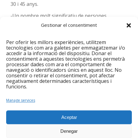
30 i 45 anys.
-Un nombre molt significatiu de persones
nouvingudes al territori, portaven menys de 3
Gestionar el consentiment
mesos des de la seva arribada. Això ha comportat
una tasca important d’orientació i, en alguns
Per oferir les millors experiències, utilitzem
casos, d’acompanyament durant els seus
tecnologies com ara galetes per emmagatzemar i/o
accedir a la informació del dispositiu. Donar el
processos d’inclusió.
consentiment a aquestes tecnologies ens permetrà
processar dades com ara el comportament de
-El servei d’ocupació ha ates 610 persones que
navegació o identificadors únics en aquest lloc. No
cerquen feina i/o volen millorar les seves
consentir o retirar el consentiment, pot afectar
negativament determinades característiques i
competències i nivell d’ocupabilitat.
funcions.
-39 persones han regularitzat la seva situació
administrativa i 197 insercions laborals de
Manage services
persones en situació de risc de vulnerabilitat
social.
Aceptar
Gràcies a totes les entitats i persones que l’han fet
Denegar
possible. Pots consultar aquestes i moltres altres