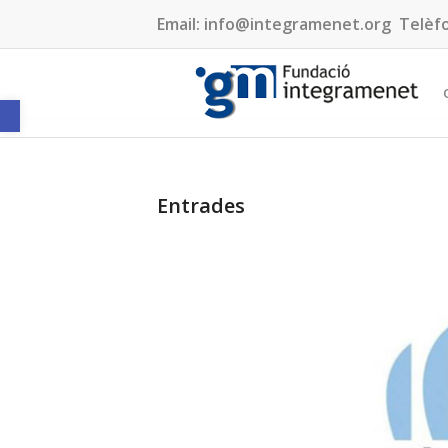
Email:
info@integramenet.org
Telèf
Obre la barra d'eines
Entrades