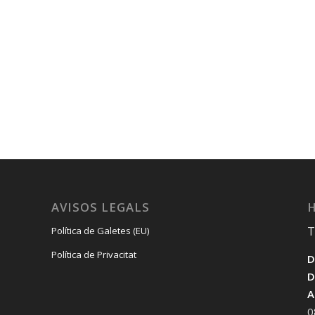
AVISOS LEGALS
H
T
Política de Galetes (EU)
Política de Privacitat
D
D
A
0