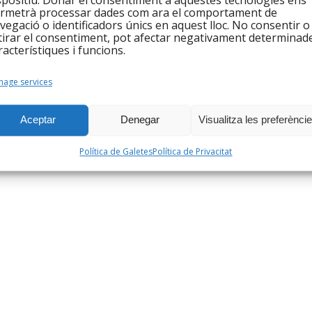
spositiu. Donar el consentiment a aquestes tecnologies ens
rmetrà processar dades com ara el comportament de
vegació o identificadors únics en aquest lloc. No consentir o
tirar el consentiment, pot afectar negativament determinad
racterístiques i funcions.
age services
Aceptar
Denegar
Visualitza les preferènci
Política de Galetes
Política de Privacitat