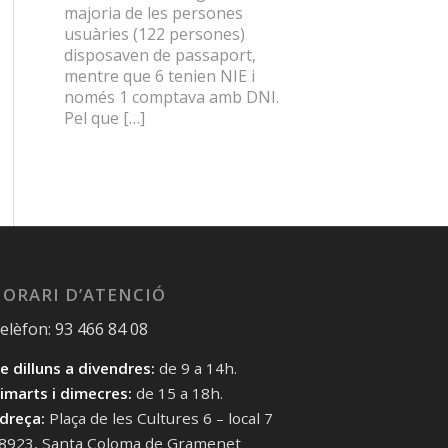
majoria de les persones
usuàries (122 persones)
disposaven de passaport,
mentre que 6 tenien NIE i
només 1 comptava amb DNI.
Pel que […]
ORARI D’ATENCIÓ
elèfon: 93 466 84 08
e dilluns a divendres:
de 9 a 14h.
imarts i dimecres:
de 15 a 18h.
dreça:
Plaça de les Cultures 6 – local 7
8923, Santa Coloma de Gramenet