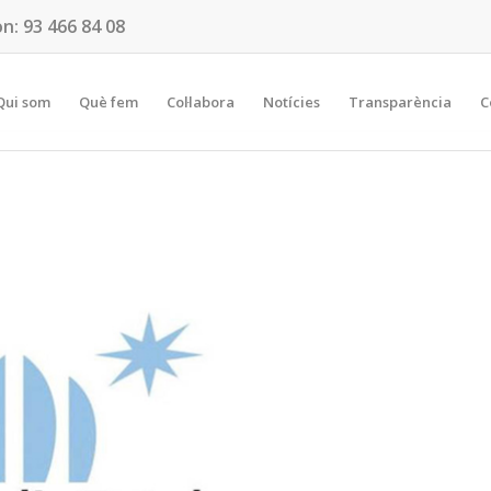
on:
93 466 84 08
Qui som
Què fem
Col·labora
Notícies
Transparència
C