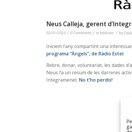
Neus Calleja, gerent d’Integ
/
/
/
02/01/2023
0 Comments
in
Notícies
by
Equi
Iniciem l’any compartint una interessan
programa “Àngels”, de Ràdio Estel
.
Rebre, donar, voluntariat, les dades d’a
Neus fa un resum de les darreres activita
Integramenet.
No t’ho perdis!
Pe
ga