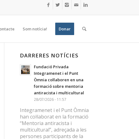
ontacte
Som notícia!
Donar
DARRERES NOTÍCIES
Fundació Privada
Integramenet i el Punt
Òmnia col·laboren en una
formació sobre mentoria
antiracista i multicultural
28/07/2026 - 11:57
Integramenet i el Punt Òmnia
han col·laborat en la formació
“Mentoria antiracista i
multicultural”, adreçada a les
persones participants de la