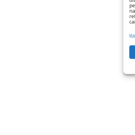
di
pe
na
re
ca
Man