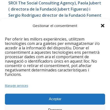
SROI The Social Consulting Agency), Paola Jubert
( directora de la Fundació Jubert Figueras) i
Sergio Rodríguez director de la Fundació Foment
de l’Habitatge Social.
Gestionar el consentiment
La jornada ens ha proporcionat claus sobre la
importància d’estandaritzar metodologies que ens
Per oferir les millors experiències, utilitzem
ajudin a mesurar els efectes positius que produeix
tecnologies com ara galetes per emmagatzemar i/o
accedir a la informació del dispositiu. Donar el
la nostra activitat a la societat.
consentiment a aquestes tecnologies ens permetrà
processar dades com ara el comportament de
navegació o identificadors únics en aquest lloc. No
Compartir aquesta entrada
consentir o retirar el consentiment, pot afectar
negativament determinades característiques i
funcions.
Manage services
0
Aceptar
RESPOSTES