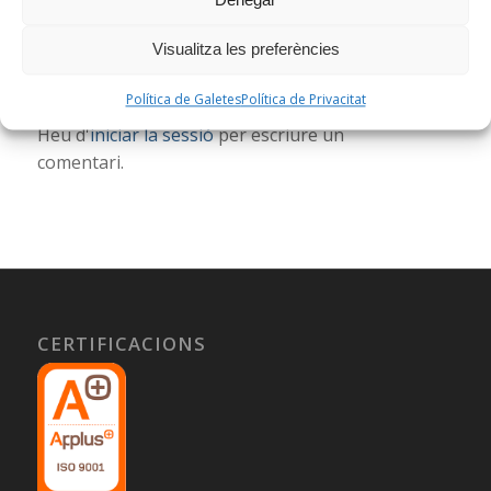
Denegar
Deixa una resposta
Visualitza les preferències
Vols unir-te a la conversa?
No dubtis a contribuir!
Política de Galetes
Política de Privacitat
Heu d'
iniciar la sessió
per escriure un
comentari.
CERTIFICACIONS