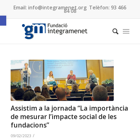
Email:
info@integramenet.org
Telèfon:
93 466
84 08
Obre la barra d'eines
Assistim a la jornada “La importància
de mesurar l’impacte social de les
fundacions”
/
09/02/2023