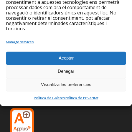
consentiment a aquestes tecnologies ens permetrà
processar dades com ara el comportament de
RESPOSTES
navegació o identificadors únics en aquest lloc. No
Deixa una resposta
consentir o retirar el consentiment, pot afectar
negativament determinades característiques i
funcions.
Vols unir-te a la conversa?
No dubtis a contribuir!
Manage services
Heu d'
iniciar la sessió
per escriure un
comentari.
Aceptar
Denegar
Visualitza les preferències
Política de Galetes
Política de Privacitat
CERTIFICACIONS