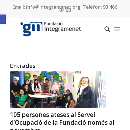
Email:
info@integramenet.org
Telèfon:
93 466
84 08
Obre la barra d'eines
Entrades
105 persones ateses al Servei
d’Ocupació de la Fundació només al