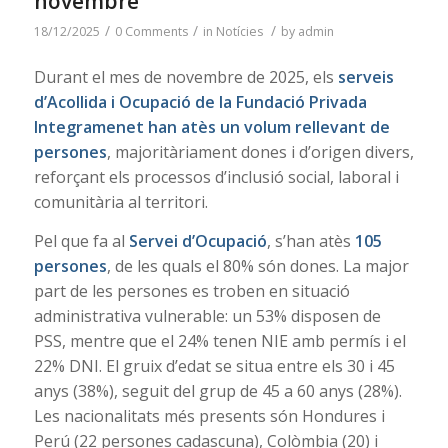
novembre
/
/
/
18/12/2025
0 Comments
in
Notícies
by
admin
Durant el mes de novembre de 2025, els
serveis
d’Acollida i Ocupació de la Fundació Privada
Integramenet han atès un volum rellevant de
persones
, majoritàriament dones i d’origen divers,
reforçant els processos d’inclusió social, laboral i
comunitària al territori.
Pel que fa al
Servei d’Ocupació
, s’han atès
105
persones
, de les quals el 80% són dones. La major
part de les persones es troben en situació
administrativa vulnerable: un 53% disposen de
PSS, mentre que el 24% tenen NIE amb permís i el
22% DNI. El gruix d’edat se situa entre els 30 i 45
anys (38%), seguit del grup de 45 a 60 anys (28%).
Les nacionalitats més presents són Hondures i
Perú (22 persones cadascuna), Colòmbia (20) i