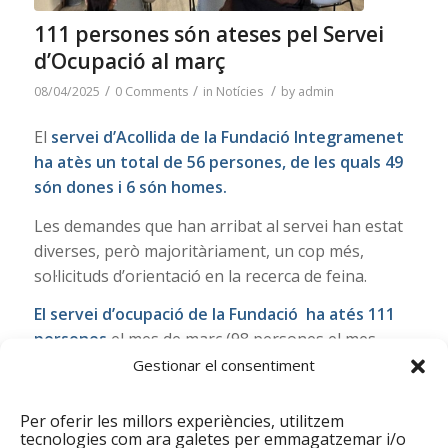
111 persones són ateses pel Servei
d’Ocupació al març
/
/
/
08/04/2025
0 Comments
in
Notícies
by
admin
El
servei d’Acollida de la Fundació Integramenet
ha atès un total de 56 persones, de les quals 49
són dones i 6 són homes.
Les demandes que han arribat al servei han estat
diverses, però majoritàriament, un cop més,
sol·licituds d’orientació en la recerca de feina.
El servei d’ocupació de la Fundació ha atés 111
persones
el mes de març (98 persones el mes
passat), majoritàriament dones amb passaport i
Gestionar el consentiment
en una franja d’edat de 30 a 45 anys (el 42%). La
nacionalitat majoritària ha estat Hondures.
Per oferir les millors experiències, utilitzem
tecnologies com ara galetes per emmagatzemar i/o