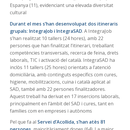
Espanya (11), evidenciant una elevada diversitat
cultural
Durant el mes s’han desenvolupat dos itineraris
grupals: IntegraJob i IntegraSAD
. A IntegraJob
s’han realitzat 10 tallers (24 hores), amb 22
persones que han finalitzat l’itinerari, treballant
competències transversals, recerca de feina, drets
laborals, TIC i activació del català. IntegraSAD ha
inclòs 11 tallers (25 hores) orientats a l’atenció
domiciliària, amb continguts específics com cures,
higiene, mobilitzacions, cuina i català aplicat al
SAD, també amb 22 persones finalitzadores.
Aquest treball ha derivat en 17 insercions laborals,
principalment en l’àmbit del SAD i cures, tant en
famílies com en empreses i autònoms
Pel que fa al
Servei d’Acollida, s’han atès 81
persones,
majoritàriament dones (64). La major