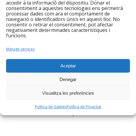
25 persones han finalitzat l’itinerari formatiu
accedir a la informació del dispositiu. Donar el
consentiment a aquestes tecnologies ens permetrà
IntegraJob.
processar dades com ara el comportament de
navegació o identificadors únics en aquest lloc. No
S’han dut a terme 27 insercions laborals (8 més
consentir o retirar el consentiment, pot afectar
que el febrer).
negativament determinades característiques i
funcions.
Pel que fa al Punt d’Informació i Orientació del
Servei d’Acreditació de competències
Manage services
professionals, el servei ha inscrit 6 persones a
l’Acredita’t.
Aceptar
El Punt Òmnia ha rebut les derivacions del Servei
Denegar
d’ocupació, sobre tot en matèria de suport TIC en
elaboració del CV.
Visualitza les preferències
Indicadors del servei d’acollida
Política de Galetes
Política de Privacitat
Indicadors del servei d’ocupació