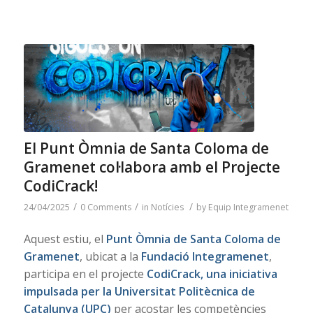
El Punt Òmnia de Santa Coloma de
Gramenet col·labora amb el Projecte
CodiCrack!
/
/
/
24/04/2025
0 Comments
in
Notícies
by
Equip Integramenet
Aquest estiu, el
Punt Òmnia de Santa Coloma de
Gramenet
, ubicat a la
Fundació Integramenet
,
participa en el projecte
CodiCrack, una iniciativa
impulsada per la Universitat Politècnica de
Catalunya (UPC)
per acostar les competències