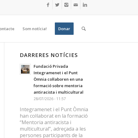
ontacte
Som notícia!
Donar
DARRERES NOTÍCIES
Fundació Privada
Integramenet i el Punt
Òmnia col·laboren en una
formació sobre mentoria
antiracista i multicultural
28/07/2026 - 11:57
Integramenet i el Punt Òmnia
han col·laborat en la formació
“Mentoria antiracista i
multicultural”, adreçada a les
persones participants de la