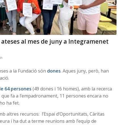
 ateses al mes de juny a Integramenet
in
eses a la Fundació són
dones
. Aques juny, però, han
ació.
 de 64 persones
(49 dones i 16 homes), amb la recerca
el que fa a l’empadronament, 11 persones encara no
ho ha fet.
mb altres recursos: l’Espai d’Oportunitats, Càritas
ura i ha dut a terme reunions amb l’equip de