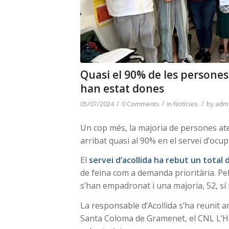
Quasi el 90% de les persones
han estat dones
/
/
/
05/07/2024
0 Comments
in
Notícies
by
adm
Un cop més, la majoria de persones at
arribat quasi al 90% en el servei d’ocup
El
servei d’acollida ha rebut un total
de feina com a demanda prioritària. P
s’han empadronat i una majoria, 52, sí 
La responsable d’Acollida s’ha reunit a
Santa Coloma de Gramenet, el CNL L’He