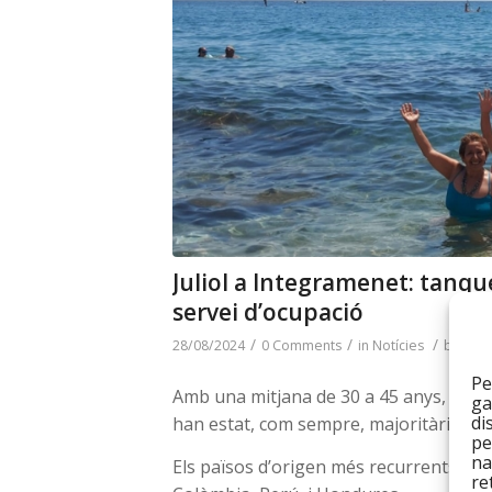
Juliol a Integramenet: tanq
servei d’ocupació
/
/
/
28/08/2024
0 Comments
in
Notícies
by
adm
Pe
Amb una mitjana de 30 a 45 anys, les p
ga
di
han estat, com sempre, majoritàriament
pe
na
Els països d’origen més recurrents d’a
re