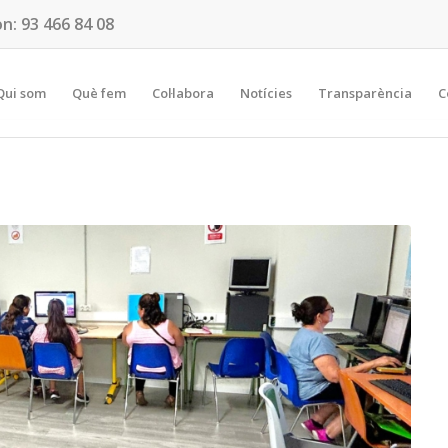
on:
93 466 84 08
Qui som
Què fem
Col·labora
Notícies
Transparència
C