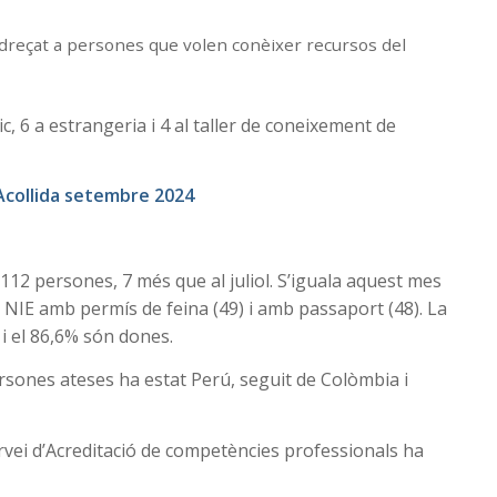
.
 adreçat a persones que volen conèixer recursos del
c, 6 a estrangeria i 4 al taller de coneixement de
’Acollida setembre 2024
s 112 persones, 7 més que al juliol. S’iguala aquest mes
NIE amb permís de feina (49) i amb passaport (48). La
 i el 86,6% són dones.
ersones ateses ha estat Perú, seguit de Colòmbia i
ervei d’Acreditació de competències professionals ha