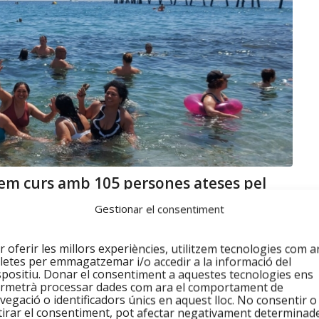
uem curs amb 105 persones ateses pel
Gestionar el consentiment
in
r oferir les millors experiències, utilitzem tecnologies com a
ersones ateses a Integramenet durant el mes de juliol
letes per emmagatzemar i/o accedir a la informació del
spositiu. Donar el consentiment a aquestes tecnologies ens
 dones migrades i d’origen llatí.
rmetrà processar dades com ara el comportament de
vegació o identificadors únics en aquest lloc. No consentir o
questes persones han estat, per aquest ordre:
tirar el consentiment, pot afectar negativament determinad