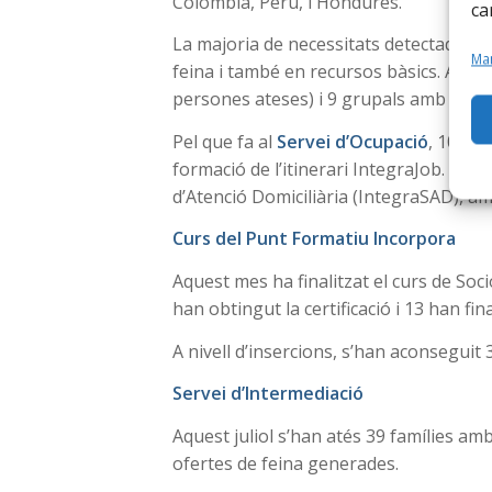
Colòmbia, Perú, i Hondures.
ca
La majoria de necessitats detectades p
Man
feina i també en recursos bàsics. Aques
persones ateses) i 9 grupals amb 23 p
Pel que fa al
Servei d’Ocupació
, 105 p
formació de l’itinerari IntegraJob. A m
d’Atenció Domiciliària (IntegraSAD), a
Curs del Punt Formatiu Incorpora
Aquest mes ha finalitzat el curs de So
han obtingut la certificació i 13 han fin
A nivell d’insercions, s’han aconseguit 3
Servei d’Intermediació
Aquest juliol s’han atés 39 famílies am
ofertes de feina generades.