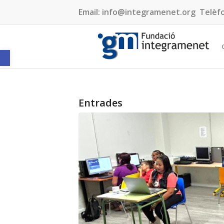
Email:
info@integramenet.org
Telèf
Obre la barra d'eines
Entrades