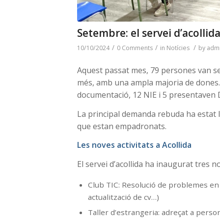
Setembre: el servei d’acollid
/
/
/
10/10/2024
0 Comments
in
Notícies
by
adm
Aquest passat mes, 79 persones van ser
més, amb una ampla majoria de dones.
documentació, 12 NIE i 5 presentaven 
La principal demanda rebuda ha estat l’
que estan empadronats.
Les noves activitats a Acollida
El servei d’acollida ha inaugurat tres 
Club TIC: Resolució de problemes en 
actualització de cv…)
Taller d’estrangeria: adreçat a pers