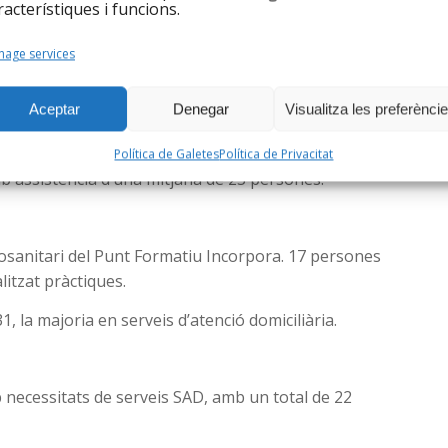
racterístiques i funcions.
el
servei d’acollida
han estat orientació en recerca de
age services
t servei ha dut a terme 20 entrevistes individuals (20
ersones ateses més. 41 persones ateses en total.
Aceptar
Denegar
Visualitza les preferènci
ersones han estat ateses. 19 persones han finalitzat la
és, aquest juliol hem dut a terme la formació en Serveis
Política de Galetes
Política de Privacitat
mb assistència d’una mitjana de 23 persones.
ciosanitari del Punt Formatiu Incorpora. 17 persones
alitzat pràctiques.
1, la majoria en serveis d’atenció domiciliària.
b necessitats de serveis SAD, amb un total de 22