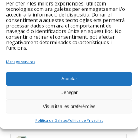
Suport recerca de feina 2
Per oferir les millors experiències, utilitzem
tecnologies com ara galetes per emmagatzemar i/o
Emplea+: 11
accedir a la informació del dispositiu. Donar el
consentiment a aquestes tecnologies ens permetrà
Iniciació TIC: 6
processar dades com ara el comportament de
navegació o identificadors únics en aquest lloc. No
consentir o retirar el consentiment, pot afectar
Intermediació
negativament determinades característiques i
funcions.
Integramenet ha atès un total de 49 famílies amb
necessitat de serveis d’atenció domiliciària i s’han
Manage services
dut a terme 17 insercions laborals (SAD, neteja i
altres).
Aceptar
Compartir aquesta entrada
Denegar
Visualitza les preferències
Política de Galetes
Política de Privacitat
You might also like