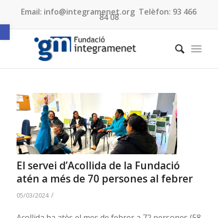
Email:
info@integramenet.org
Telèfon:
93 466
84 08
Obre la barra d'eines
El servei d’Acollida de la Fundació
atén a més de 70 persones al febrer
/
05/03/2024
Acollida ha atès el mes de febrer a 72 persones (58