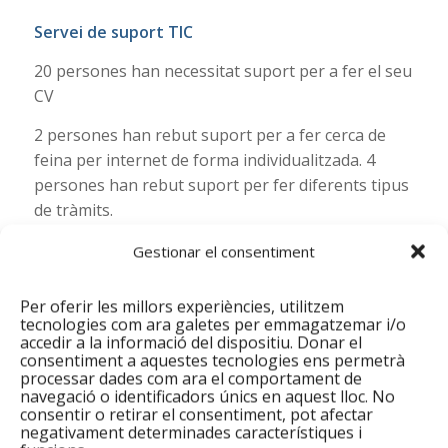
Servei de suport TIC
20 persones han necessitat suport per a fer el seu
CV
2 persones han rebut suport per a fer cerca de
feina per internet de forma individualitzada. 4
persones han rebut suport per fer diferents tipus
de tràmits.
Altres serveis
Gestionar el consentiment
Al Punt Òmnia de Santa Coloma de Gramenet,
Per oferir les millors experiències, utilitzem
s’inicien les atencions de suport TIC, currículum,
tecnologies com ara galetes per emmagatzemar i/o
classes de castellà, i classes de conversa de
accedir a la informació del dispositiu. Donar el
consentiment a aquestes tecnologies ens permetrà
castellà…
processar dades com ara el comportament de
navegació o identificadors únics en aquest lloc. No
consentir o retirar el consentiment, pot afectar
Compartir aquesta entrada
negativament determinades característiques i