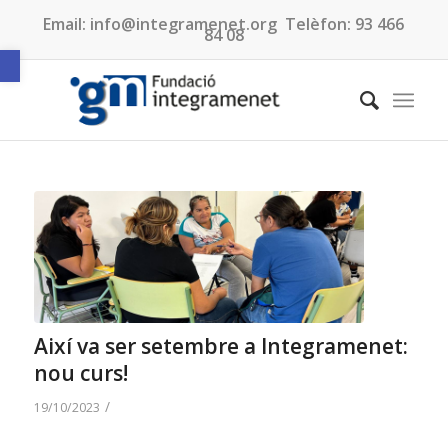
Email:
info@integramenet.org
Telèfon:
93 466
84 08
Obre la barra d'eines
Així va ser setembre a Integramenet:
nou curs!
/
19/10/2023