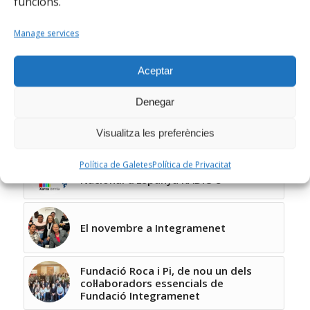
funcions.
Manage services
You might also like
Aceptar
Fundació Integramenet, a TV3: Les
Denegar
entitats socials reclamen que
s'actualitzi el barem per accedir a
ajudes socials
Visualitza les preferències
Política de Galetes
Política de Privacitat
Fundació Integramenet, a Radio
Nacional d’Espanya RADIO 5
El novembre a Integramenet
Fundació Roca i Pi, de nou un dels
col·laboradors essencials de
Fundació Integramenet