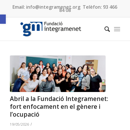
Email:
info@integramenet.org
Telèfon:
93 466
84 08
Obre la barra d'eines
Abril a la Fundació Integramenet:
fort enfocament en el gènere i
l’ocupació
/
19/05/2026