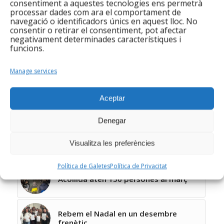
consentiment a aquestes tecnologies ens permetrà
l’alfabetització digital com a eina clau per a la cerca
processar dades com ara el comportament de
navegació o identificadors únics en aquest lloc. No
de feina.
consentir o retirar el consentiment, pot afectar
negativament determinades característiques i
funcions.
Accediu a tots els indicadors
Manage services
Compartir aquesta entrada
Aceptar
Denegar
Visualitza les preferències
You might also like
Política de Galetes
Política de Privacitat
Acollida aten 150 persones al març
Rebem el Nadal en un desembre
frenètic