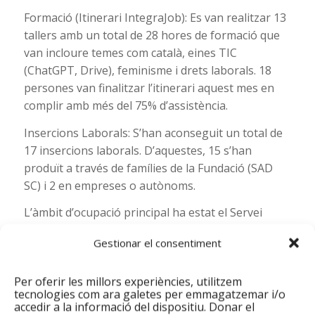
Formació (Itinerari IntegraJob): Es van realitzar 13
tallers amb un total de 28 hores de formació que
van incloure temes com català, eines TIC
(ChatGPT, Drive), feminisme i drets laborals. 18
persones van finalitzar l’itinerari aquest mes en
complir amb més del 75% d’assistència.
Insercions Laborals: S’han aconseguit un total de
17 insercions laborals. D’aquestes, 15 s’han
produït a través de famílies de la Fundació (SAD
SC) i 2 en empreses o autònoms.
L’àmbit d’ocupació principal ha estat el Servei
d’Atenció a Domicili (SAD) amb 17 insercions,
Gestionar el consentiment
seguit de la neteja amb 5.
Finalment, el Punt Òmnia va donar suport a 10
Per oferir les millors experiències, utilitzem
persones en la confecció del seu currículum i va
tecnologies com ara galetes per emmagatzemar i/o
accedir a la informació del dispositiu. Donar el
realitzar 5 tràmits digitals, reforçant