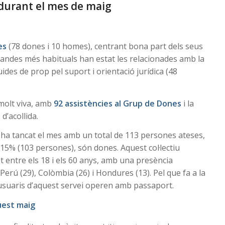
durant el mes de maig
es
(78 dones i 10 homes), centrant bona part dels seus
mandes més habituals han estat les relacionades amb la
uides de prop pel suport i orientació jurídica (48
 molt viva, amb
92 assistències al Grup de Dones
i la
d’acollida.
ó ha tancat el mes amb un total de 113 persones ateses,
15% (103 persones), són dones. Aquest col·lectiu
at entre els 18 i els 60 anys, amb una presència
rú (29), Colòmbia (26) i Hondures (13). Pel que fa a la
s usuaris d’aquest servei operen amb passaport.
quest maig