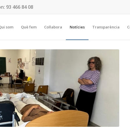
on:
93 466 84 08
Qui som
Què fem
Col·labora
Notícies
Transparència
C