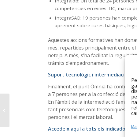
IntegraJob: Un total de 24 persones h
competències en eines TIC, marca per
IntegraSAD: 19 persones han completa
aprenent sobre cures bàsiques, higie
Aquestes accions formatives han donat 
mes, repartides principalment entre el s
neteja. A més, s’ha facilitat la regula
tràmits d’empadronament.
Suport tecnològic i intermediació
Pe
ga
Finalment, el punt Òmnia ha continuat la
di
a 7 persones per a la confecció del curr
pe
En l’àmbit de la intermediació familia
Abril a la Fundació
na
re
Integramenet: fort
tant presencials com telefòniques, cons
ca
enfocament en el
persones i el mercat laboral.
gènere i l’...
Man
Accedeix aquí a tots els indicadors de