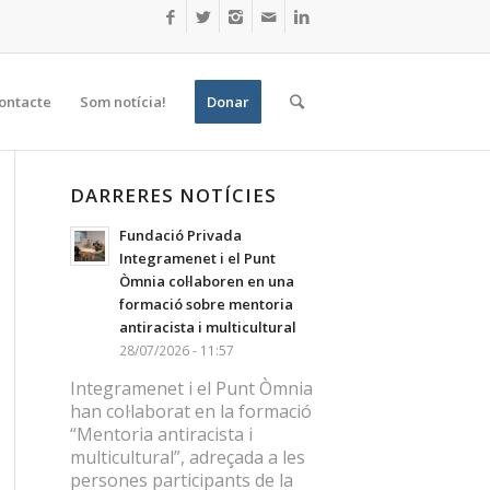
ontacte
Som notícia!
Donar
DARRERES NOTÍCIES
Fundació Privada
Integramenet i el Punt
Òmnia col·laboren en una
formació sobre mentoria
antiracista i multicultural
28/07/2026 - 11:57
Integramenet i el Punt Òmnia
han col·laborat en la formació
“Mentoria antiracista i
multicultural”, adreçada a les
persones participants de la