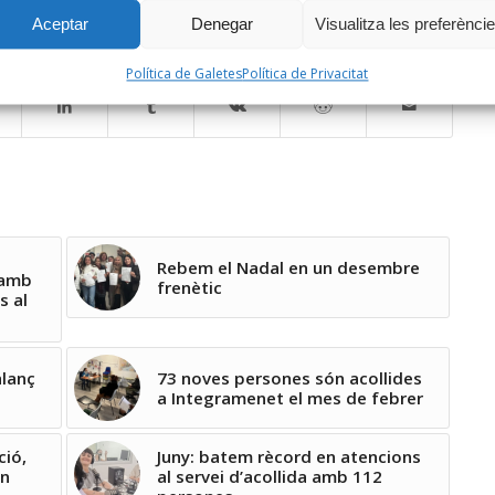
Aceptar
Denegar
Visualitza les preferènci
Política de Galetes
Política de Privacitat
Rebem el Nadal en un desembre
 amb
frenètic
s al
lanç
73 noves persones són acollides
a Integramenet el mes de febrer
ció,
Juny: batem rècord en atencions
en
al servei d’acollida amb 112