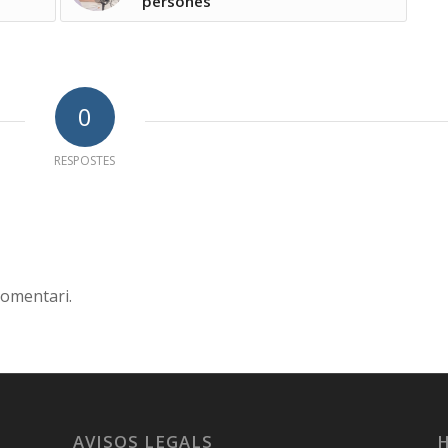
persones
0
RESPOSTES
comentari.
AVISOS LEGALS
H