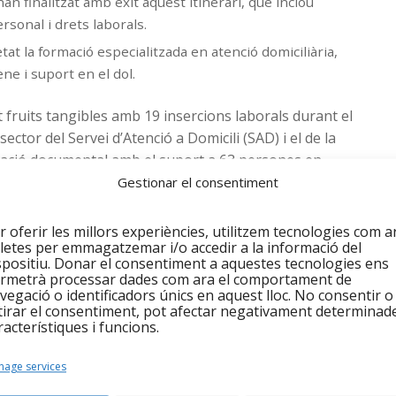
an finalitzat amb èxit aquest itinerari, que inclou
sonal i drets laborals.
t la formació especialitzada en atenció domiciliària,
ne i suport en el dol.
fruits tangibles amb 19 insercions laborals durant el
ector del Servei d’Atenció a Domicili (SAD) i el de la
rització documental amb el suport a 63 persones en
Gestionar el consentiment
r oferir les millors experiències, utilitzem tecnologies com a
letes per emmagatzemar i/o accedir a la informació del
 seva tasca de reduir l’escletxa digital, oferint suport
spositiu. Donar el consentiment a aquestes tecnologies ens
ículum i a 6 més per a la realització de diversos tràmits.
rmetrà processar dades com ara el comportament de
r, s’han dut a terme nombrosos seguiments i atencions
vegació o identificadors únics en aquest lloc. No consentir o
tirar el consentiment, pot afectar negativament determinad
olidant el servei com un connector vital entre les
racterístiques i funcions.
age services
ls serveis