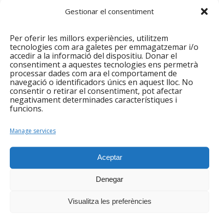
ofertes de voluntariat que han publicat les entitats
Gestionar el consentiment
a la borsa
Voluntariatenunclic.cat
!
Per oferir les millors experiències, utilitzem
tecnologies com ara galetes per emmagatzemar i/o
Compartir aquesta entrada
accedir a la informació del dispositiu. Donar el
consentiment a aquestes tecnologies ens permetrà
processar dades com ara el comportament de
navegació o identificadors únics en aquest lloc. No
consentir o retirar el consentiment, pot afectar
negativament determinades característiques i
funcions.
0
Manage services
RESPOSTES
Deixa una resposta
Aceptar
Vols unir-te a la conversa?
Denegar
No dubtis a contribuir!
Heu d'
iniciar la sessió
per escriure un
Visualitza les preferències
comentari.