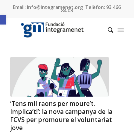
Email:
info@integramenet.org
Telèfon:
93 466
84 08
Obre la barra d'eines
‘Tens mil raons per moure’t.
Implica’t!’: la nova campanya de la
FCVS per promoure el voluntariat
jove