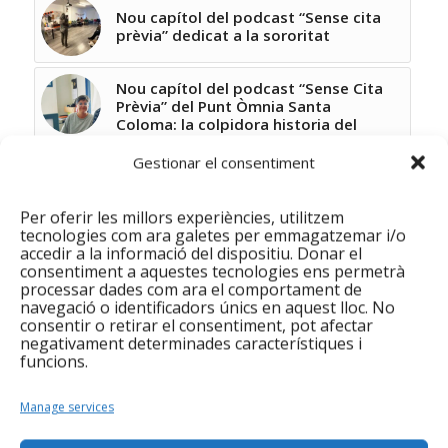
Nou capítol del podcast “Sense cita
prèvia” dedicat a la sororitat
Nou capítol del podcast “Sense Cita
Prèvia” del Punt Òmnia Santa
Coloma: la colpidora historia del
Said
Gestionar el consentiment
Saps què és la Perspectiva de
Gènere? En parlem al nou episodi de
Per oferir les millors experiències, utilitzem
“Sense cita prèvia”
tecnologies com ara galetes per emmagatzemar i/o
accedir a la informació del dispositiu. Donar el
El podcast d’Integramenet, ‘Sense
consentiment a aquestes tecnologies ens permetrà
cita prèvia’, dedica un episodi a Sant
processar dades com ara el comportament de
Jordi 2022
navegació o identificadors únics en aquest lloc. No
consentir o retirar el consentiment, pot afectar
negativament determinades característiques i
Nou capítol del pòdcast del Punt
funcions.
Òmnia Santa Coloma de Gramenet:
entrevistem la ballarina Yaiza
Espigares!
Manage services