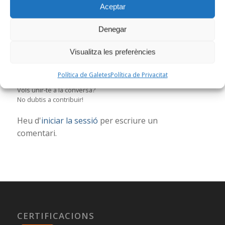
Aceptar
0
Denegar
Visualitza les preferències
RESPOSTES
Deixa una resposta
Política de Galetes
Política de Privacitat
Vols unir-te a la conversa?
No dubtis a contribuir!
Heu d'
iniciar la sessió
per escriure un
comentari.
CERTIFICACIONS