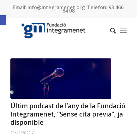
Email:
info@integramenet.org
Telèfon:
93 466
84 08
Obre la barra d'eines
Últim podcast de l’any de la Fundació
Integramenet, “Sense cita prèvia”, ja
disponible
/
23/12/2022