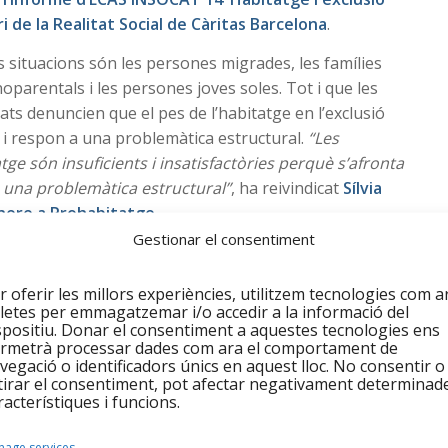
i de la Realitat Social de Càritas Barcelona
.
es situacions són les persones migrades, les famílies
oparentals i les persones joves soles. Tot i que les
ats denuncien que el pes de l’habitatge en l’exclusió
 i respon a una problemàtica estructural.
“Les
tge són insuficients i insatisfactòries perquè s’afronta
 una problemàtica estructural”
, ha reivindicat
Sílvia
nere a Prohabitatge.
Gestionar el consentiment
l’acció social a Catalunya està vinculada a problemes
mes vinculats a l’habitatge afecten la forma i
r oferir les millors experiències, utilitzem tecnologies com a
titats.
Una afectació que el 94% de les entitats creu
letes per emmagatzemar i/o accedir a la informació del
 Les entitats, a més, denuncien que no tenen eines per
spositiu. Donar el consentiment a aquestes tecnologies ens
rmetrà processar dades com ara el comportament de
adequades.
vegació o identificadors únics en aquest lloc. No consentir o
tirar el consentiment, pot afectar negativament determinad
r el parc d’habitatge accessible incrementant
racterístiques i funcions.
 PIB a polítiques d’habitatge, comprant i captant
s la Mesa d’Emergència i atorgant ajuts al lloguer.
age services