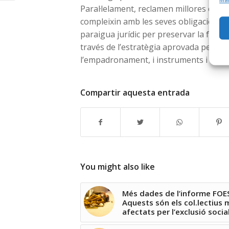
Paral·lelament, reclamen millores en la
compleixin amb les seves obligacions en
paraigua jurídic per preservar la funció
través de l’estratègia aprovada per al 2
l’empadronament, i instruments i incent
Compartir aquesta entrada
You might also like
Més dades de l’informe FOE
Aquests són els col.lectius 
afectats per l’exclusió socia