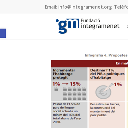
Email:
info@integramenet.org
Telèf
Obre la barra d'eines