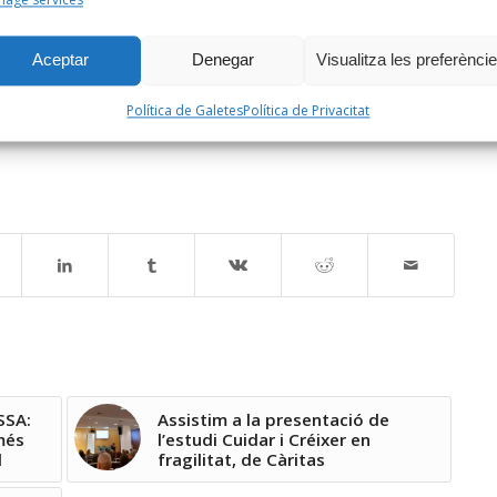
 regulació: sancions als grans tenidors que no
 relació a contractes de lloguer social, un reforç del
Aceptar
Denegar
Visualitza les preferènci
 social de l’habitatge, l’abordatge del sensellarisme a
021-2024, l’aplicació sense restriccions de
Política de Galetes
Política de Privacitat
ius fiscals.
SSA:
Assistim a la presentació de
més
l’estudi Cuidar i Créixer en
l
fragilitat, de Càritas