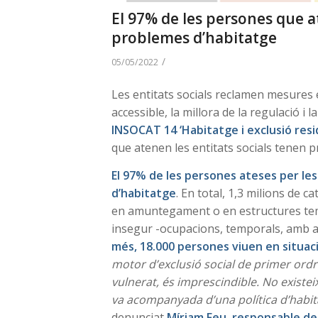
El 97% de les persones que a
problemes d’habitatge
/
05/05/2022
Les entitats socials reclamen mesures
accessible, la millora de la regulació i 
INSOCAT 14 ‘Habitatge i exclusió resi
que atenen les entitats socials tenen 
El 97% de les persones ateses per le
d’habitatge
. En total, 1,3 milions de 
en amuntegament o en estructures temp
insegur -ocupacions, temporals, amb
més, 18.000 persones viuen en situaci
motor d’exclusió social de primer ordre
vulnerat, és imprescindible. No existeix
va acompanyada d’una política d’habita
denunciat
Míriam Feu, responsable de 