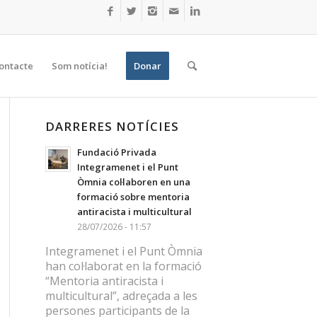
ontacte
Som notícia!
Donar
DARRERES NOTÍCIES
Fundació Privada
Integramenet i el Punt
Òmnia col·laboren en una
formació sobre mentoria
antiracista i multicultural
28/07/2026 - 11:57
Integramenet i el Punt Òmnia
han col·laborat en la formació
“Mentoria antiracista i
multicultural”, adreçada a les
persones participants de la