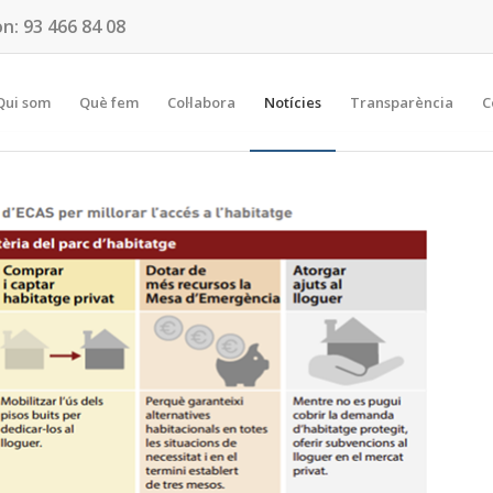
on:
93 466 84 08
Qui som
Què fem
Col·labora
Notícies
Transparència
C