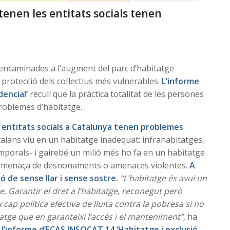
tenen les entitats socials tenen
 encaminades a l’augment del parc d’habitatge
la protecció dels col·lectius més vulnerables.
L’informe
dencial’
recull que la pràctica totalitat de les persones
problemes d’habitatge.
s entitats socials a Catalunya tenen problemes
catalans viu en un habitatge inadequat: infrahabitatges,
orals- i gairebé un milió més ho fa en un habitatge
 amenaça de desnonaments o amenaces violentes.
A
ó de sense llar i sense sostre.
“L’habitatge és avui un
. Garantir el dret a l’habitatge, reconegut però
 cap política efectiva de lluita contra la pobresa si no
tge que en garanteixi l’accés i el manteniment”,
ha
l’informe d’ECAS INSOCAT 14 ‘Habitatge i exclusió