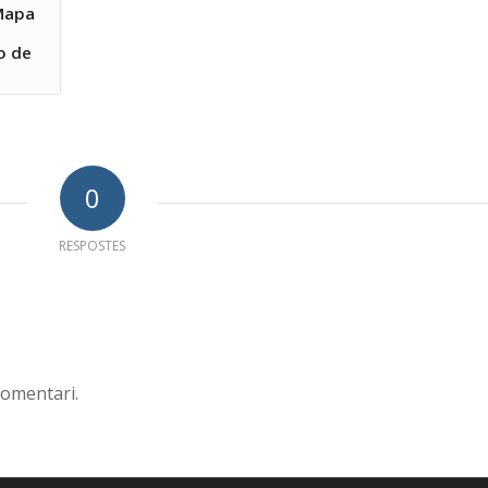
 Mapa
n
to de
0
RESPOSTES
comentari.