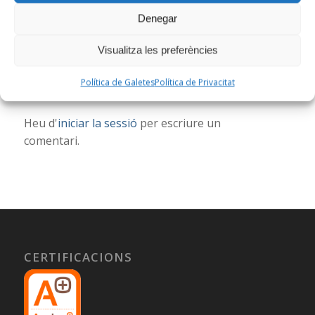
Denegar
RESPOSTES
Visualitza les preferències
Deixa una resposta
Vols unir-te a la conversa?
Política de Galetes
Política de Privacitat
No dubtis a contribuir!
Heu d'
iniciar la sessió
per escriure un
comentari.
CERTIFICACIONS