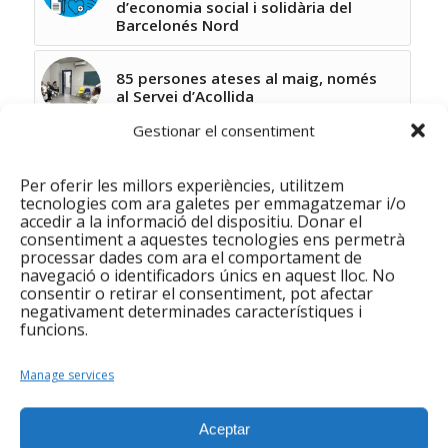
d’economia social i solidària del
Barcelonés Nord
85 persones ateses al maig, només
al Servei d’Acollida
Gestionar el consentiment
Integramenet és notícia a Radio
Nacional d’Espanya
Per oferir les millors experiències, utilitzem
tecnologies com ara galetes per emmagatzemar i/o
accedir a la informació del dispositiu. Donar el
Fundació Integramenet i Lush, junts
consentiment a aquestes tecnologies ens permetrà
en la Charity Party contra l'exclusió
processar dades com ara el comportament de
social
navegació o identificadors únics en aquest lloc. No
consentir o retirar el consentiment, pot afectar
negativament determinades característiques i
Ens visita Televisió de Badalona!
funcions.
Manage services
Aceptar
0