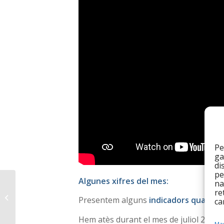
Pe
ga
di
pe
Algunes xifres del mes:
na
🎧 Nou capítol del
re
nostre podcast ‘Sense
Presentem alguns
indicadors quantita
ca
cita prèvia’
Hem atès durant el mes de juliol 25 pe