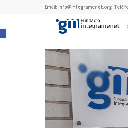
Email:
info@integramenet.org
Telèf
Obre la barra d'eines