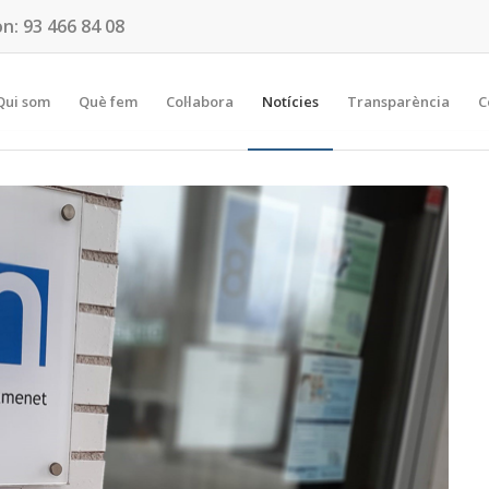
on:
93 466 84 08
Qui som
Què fem
Col·labora
Notícies
Transparència
C