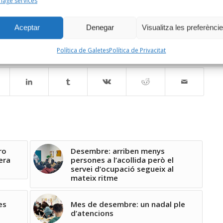
age services
riament compreses entre els 46-65 anys. S’han produït
Aceptar
Denegar
Visualitza les preferènci
Política de Galetes
Política de Privacitat
ro
Desembre: arriben menys
era
persones a l’acollida però el
servei d’ocupació segueix al
mateix ritme
es
Mes de desembre: un nadal ple
d’atencions