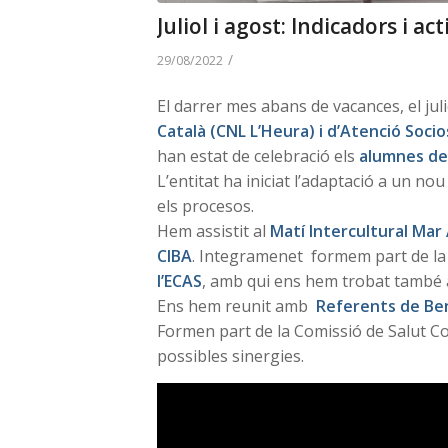
Juliol i agost: Indicadors i ac
/
29/08/2022
El darrer mes abans de vacances, el jul
Català (CNL L’Heura) i d’Atenció Socio
han estat de celebració els
alumnes de 
L’entitat ha iniciat l’adaptació a un n
els procesos.
Hem assistit al
Matí Intercultural Mar
CIBA
. Integramenet formem part de la C
l’ECAS
, amb qui ens hem trobat també a
Ens hem reunit amb
Referents de Ben
Formen part de la Comissió de Salut Co
possibles sinergies.