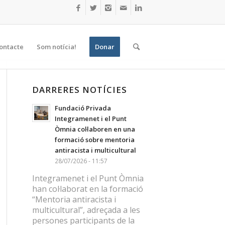
ontacte
Som notícia!
Donar
DARRERES NOTÍCIES
Fundació Privada
Integramenet i el Punt
Òmnia col·laboren en una
formació sobre mentoria
antiracista i multicultural
28/07/2026 - 11:57
Integramenet i el Punt Òmnia
han col·laborat en la formació
“Mentoria antiracista i
multicultural”, adreçada a les
persones participants de la