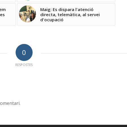
uem
Maig: Es dispara l'atenció
ses
directa, telemàtica, al servei
d'ocupació
0
RESPOSTES
comentari.