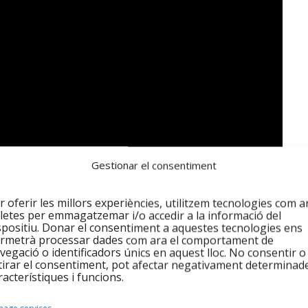
Gestionar el consentiment
r oferir les millors experiències, utilitzem tecnologies com a
letes per emmagatzemar i/o accedir a la informació del
spositiu. Donar el consentiment a aquestes tecnologies ens
rmetrà processar dades com ara el comportament de
vegació o identificadors únics en aquest lloc. No consentir o
tirar el consentiment, pot afectar negativament determinad
tius Servei Ocupació Juliol 2022
racterístiques i funcions.
rsones, provinents en la seva majoria de Colòmbia,